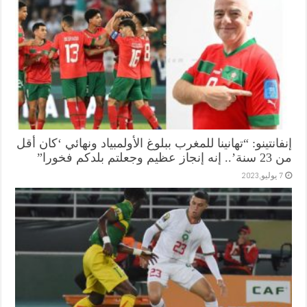
إنفانتينو: “تهانينا للمغرب ببلوغ الأولمبياد ونهائي ‘كان أقل
من 23 سنة’.. إنه إنجاز عظيم وجعلتم بلدكم فخورا”
7 يوليو,2023