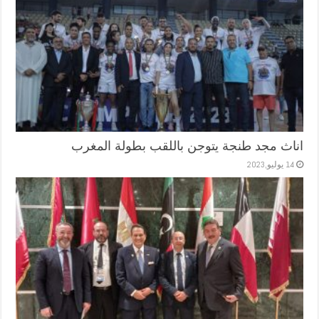
اناث مجد طنجة يتوجن باللقب بطولة المغرب
14 يوليو,2023