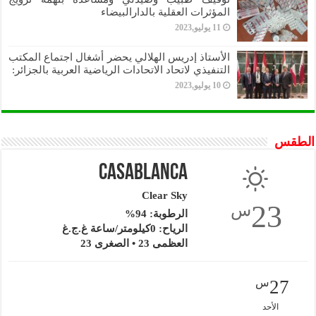
المؤثرات العقلية بالدارالبيضاء
11 يوليو,2023
الأستاذ إدريس الهلالي يحضر أشغال اجتماع المكتب
التنفيذي لاتحاد الاتحادات الرياضية العربية بالجزائر:
10 يوليو,2023
الطقس
Casablanca
Clear Sky
23
س
الرطوبة: 94%
الرياح: 0كيلومتر/ساعة غ.ج.غ
العظمى 23 • الصغرى 23
27
س
الأحد