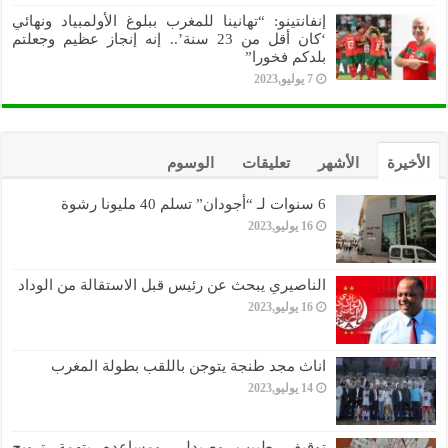
إنفانتينو: “تهانينا للمغرب ببلوغ الأولمبياد ونهائي
‘كان أقل من 23 سنة’.. إنه إنجاز عظيم وجعلتم
بلدكم فخورا”
7 يوليو,2023
الأخيرة
الأشهر
تعليقات
الوسوم
6 سنوات لـ “أجودان” تسلم 40 مليونا رشوة
16 يوليو,2023
الناصيري يبحث عن رئيس قبل الاستقالة من الوداد
16 يوليو,2023
اناث مجد طنجة يتوجن باللقب بطولة المغرب
14 يوليو,2023
توقيف طبيب وصيدلي ومساعده بتهمة ترويج