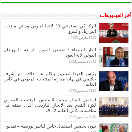
أخر الفيديوهات
الركراكي يستدعي 30 لاعبا لخوض وديتي منتخب
البرازيل والبيرو
14 مارس,2023
الدار البيضاء : تحتضن الدورة الرابعة للمهرجان
الدولي لآلة العود
26 ديسمبر,2022
رئيس الفيفا انفنتينو يتكلم عن خلافه مع أشرف
حكيمي في نهاية مباراة المنتخب المغربي في كأس
العالم
21 ديسمبر,2022
استقبل الملك محمد السادس المنتخب المغربي
لكرة القدم بعد الإنجاز التاريخي الذي حققه في
منافسات كأس العالم 2022.
20 ديسمبر,2022
تبون يخصص استقبال خاص لناصر بوريطة – فيديو