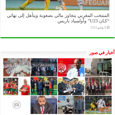
المنتخب المغربي يتجاوز مالي بصعوبة ويتأهل إلى نهائي
“كـان U23” وأولمبياد باريس
5 يوليو,2023
أخبار في صور