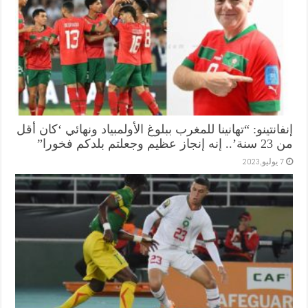
إنفانتينو: “تهانينا للمغرب ببلوغ الأولمبياد ونهائي ‘كان أقل
من 23 سنة’.. إنه إنجاز عظيم وجعلتم بلدكم فخورا”
7 يوليو,2023