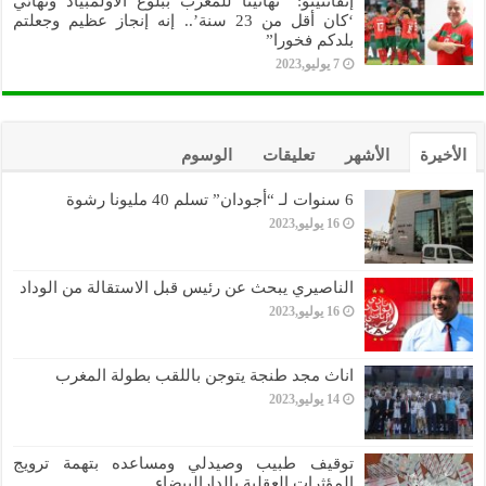
إنفانتينو: “تهانينا للمغرب ببلوغ الأولمبياد ونهائي
‘كان أقل من 23 سنة’.. إنه إنجاز عظيم وجعلتم
بلدكم فخورا”
7 يوليو,2023
الأخيرة
الأشهر
تعليقات
الوسوم
6 سنوات لـ “أجودان” تسلم 40 مليونا رشوة
16 يوليو,2023
الناصيري يبحث عن رئيس قبل الاستقالة من الوداد
16 يوليو,2023
اناث مجد طنجة يتوجن باللقب بطولة المغرب
14 يوليو,2023
توقيف طبيب وصيدلي ومساعده بتهمة ترويج
المؤثرات العقلية بالدارالبيضاء