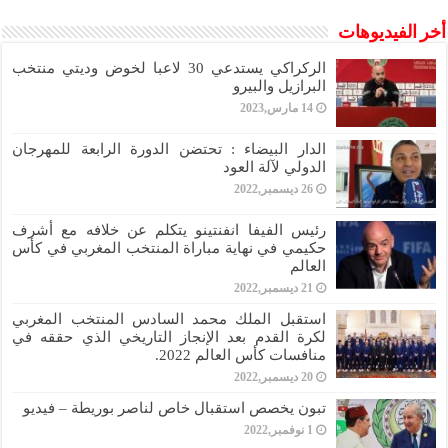
أخر الفيديوهات
الركراكي يستدعي 30 لاعبا لخوض وديتي منتخب
البرازيل والبيرو
14 مارس,2023
الدار البيضاء : تحتضن الدورة الرابعة للمهرجان
الدولي لآلة العود
26 ديسمبر,2022
رئيس الفيفا انفنتينو يتكلم عن خلافه مع أشرف
حكيمي في نهاية مباراة المنتخب المغربي في كأس
العالم
21 ديسمبر,2022
استقبل الملك محمد السادس المنتخب المغربي
لكرة القدم بعد الإنجاز التاريخي الذي حققه في
منافسات كأس العالم 2022.
20 ديسمبر,2022
تبون يخصص استقبال خاص لناصر بوريطة – فيديو
1 نوفمبر,2022