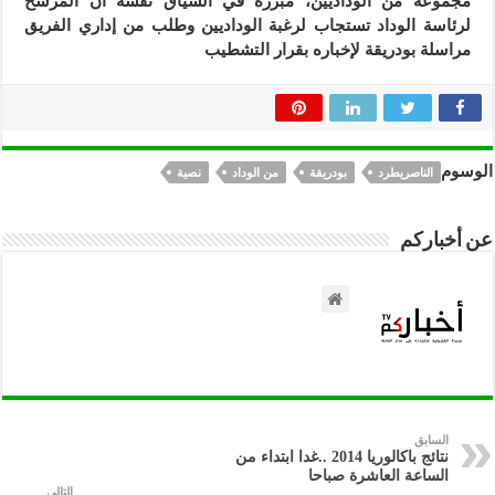
مجموعة من الوداديين، مبرزة في السياق نفسه أن المرشح
لرئاسة الوداد تستجاب لرغبة الوداديين وطلب من إداري الفريق
مراسلة بودريقة ﻹخباره بقرار التشطيب
الوسوم
الناصريطرد
بودريقة
من الوداد
نصية
عن أخباركم
السابق
نتائج باكالوريا 2014 ..غدا ابتداء من
الساعة العاشرة صباحا
التالي