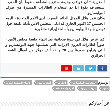
المغربية،” ان عواقب وخيمة ستقع بالمنطقة مضيفا بان المغرب
سيتصرف بقوة ادا تم استخدام الطائرات المسيرة من طرف
البوليساريو.”
وكان عمر هلال الممثل الدائم للمغرب لدى الأمم المتحدة ، اليوم
الخميس 27 اكتوبر الجاري قد ادلى لمجلس الأمن بأدلة دامغة حول
توصل جبهة البوليساريو بأسلحة إيرانية متطورة.
كما عرض هلال في ندوة صحافية بعد انتهاء جلسة مجلس الأمن ،
صوراً لطائرات الدرون الإيرانية التي تسلمتها جبهة البوليساريو و
التي يتراوح سعرها بين 20 و 22 ألف دولار من اموال الشعب
الجزائري
الوسوم
إستخدمت البوليساريو
اخباركم
المغرب يهدد
بإجتياح المنطقة العازلة
جديد
درونات إيرانية
لمرة واحدة فقط
عن أخباركم