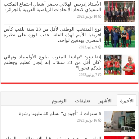
الأستاذ إدريس الهلالي يحضر أشغال اجتماع المكتب
التنفيذي لاتحاد الاتحادات الرياضية العربية بالجزائر:
10 يوليو,2023
توج المنتخب الوطني لأقل من 23 سنة بلقب كأس
افريقيا للأمم لهذه الفئة، عقب فوزه على نظيره
المصري بهدفين لواحد،
9 يوليو,2023
إنفانتينو: “تهانينا للمغرب ببلوغ الأولمبياد ونهائي
‘كان أقل من 23 سنة’.. إنه إنجاز عظيم وجعلتم
بلدكم فخورا”
7 يوليو,2023
الأخيرة
الأشهر
تعليقات
الوسوم
6 سنوات لـ “أجودان” تسلم 40 مليونا رشوة
16 يوليو,2023
الناصيري يبحث عن رئيس قبل الاستقالة من الوداد