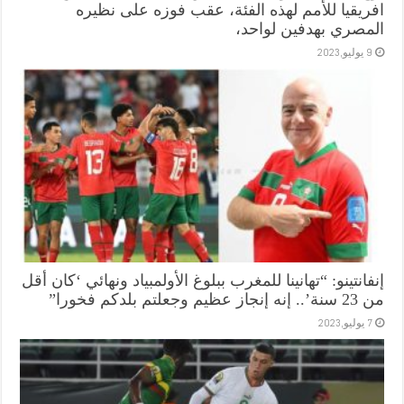
افريقيا للأمم لهذه الفئة، عقب فوزه على نظيره
المصري بهدفين لواحد،
9 يوليو,2023
إنفانتينو: “تهانينا للمغرب ببلوغ الأولمبياد ونهائي ‘كان أقل
من 23 سنة’.. إنه إنجاز عظيم وجعلتم بلدكم فخورا”
7 يوليو,2023