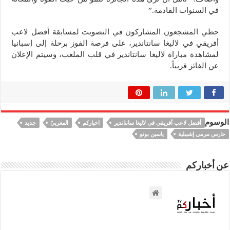
في السنوات القادمة.”
حظي المشجعون المشاركون في التصويت لمسابقة أفضل لاعب
أفريقي في لاليغا سانتاندير، على فرصة الفوز برحلة إلى إسبانيا
لمشاهدة مباراة لاليغا سانتاندير في قلب الملعب، وسيتم الإعلان
عن الفائز قريباً.
الوسوم
أفضل لاعب أفريقي في لاليغا سانتاندير
اخباركم
المغربيّ
جديد
حارس مرمى إشبيلية
ياسين بونو
عن أخباركم