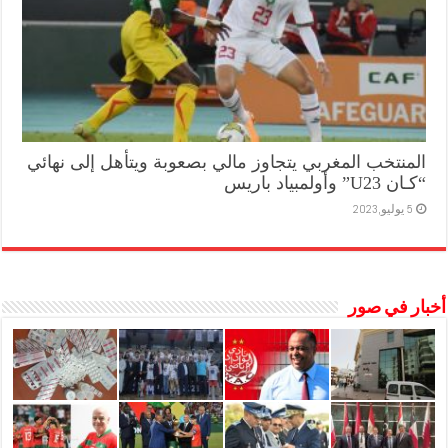
المنتخب المغربي يتجاوز مالي بصعوبة ويتأهل إلى نهائي
“كـان U23” وأولمبياد باريس
5 يوليو,2023
أخبار في صور