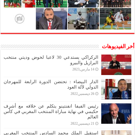
أخر الفيديوهات
الركراكي يستدعي 30 لاعبا لخوض وديتي منتخب
البرازيل والبيرو
14 مارس,2023
الدار البيضاء : تحتضن الدورة الرابعة للمهرجان
الدولي لآلة العود
26 ديسمبر,2022
رئيس الفيفا انفنتينو يتكلم عن خلافه مع أشرف
حكيمي في نهاية مباراة المنتخب المغربي في كأس
العالم
21 ديسمبر,2022
استقبل الملك محمد السادس المنتخب المغربي