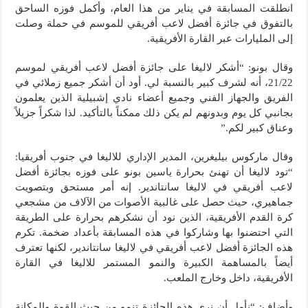
انطلقت المسابقة في يناير من هذا العام، وأكمل فوزه الساحق
بالتفوق في جائزة أفضل لاعب أفريقي للموسم في حملة وصلت
إلى المليارات عبر القارة الأفريقية.
وقال بونو: “
أشكر لاليغا على جائزة أفضل لاعب أفريقي لموسم
21/22، أنه لشرف كبير بالنسبة لي. أود أن أشكر جميع زملائي في
الفريق والجهاز الفني وجميع أعضاء نادي إشبيلية الذين يعلمون
بجانبي كل يوم وبدونهم لم يكن ذلك ممكناً بالتأكيد. لذا شكراً جزيلاً
وعناق كبير لكم.”
وقال ماركوس بيليغرين، المدير الإداري للاليغا في جنوب أفريقيا:
“تود لاليغا أن تهنئ بحرارة ياسين بونو على فوزه بجائزة أفضل
لاعب أفريقي في لاليغا سانتاندير. إنه أمر مستحق وبتصويت
جماهيري، حيث حصل على غالبية الأصوات من الآلاف من مشجعي
كرة القدم الأفريقية، الذين نود أن نشكرهم بحرارة على الطريقة
التي احتضنوا بها وشاركوا في هذه المسابقة بأعداد ضخمة. تكرم
هذه الجائزة أفضل لاعب أفريقي في لاليغا سانتاندير، لكنها تعترف
أيضاً بالمساهمة الكبيرة والنمو المستمر للاليغا في القارة
الأفريقية، داخل وخارج الملعب.
وأضاف: “نأمل أن نرى هذه الجائزة تنمو من حيث القوة والمكانة