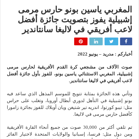
المغربي ياسين بونو حارس مرمى
إشبيلية يفوز بتصويت جائزة أفضل
لاعب أفريقي في لاليغا سانتاندير
أخباركم : مدريد – يونيو 2022
صوت الآلاف من مشجعي كرة القدم الأفريقية لحارس مرمى
إشبيلية، المغربي الاستثنائي ياسين بونو، للفوز بأول جائزة أفضل
لاعب أفريقي في لاليغا سانتاندير.
وتأتي هذه الجائزة بمثابة تتويج للموسم المذهل الذي ساعد فيه
بونو إشبيلية في التأهل لدوري أبطال أوروبا، وتغلب على حراس
مثل: تيبو كورتوا، اندريه تير شتيغن ويان أوبلاك للفوز بجائزة زامورا
كأفضل حارس مرمى في لاليغا.
تم تلقي أكثر من 30,000 صوت من جميع أنحاء القارة الأفريقية
ومن دول مثل: فرنسا، إسبانيا والولايات المتحدة لاختيار الفائز