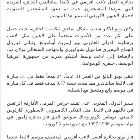
بجائزة أفضل لاعب أفريقي في لاليغا سانتاندير، الجائزة الفريدة
التي يقودها المشجعون، حيث تم دعوة المشجعين للتصويت
لاختيار لاعبهم الأفريقي المتميز هذا الموسم.
وكان بونو الأكثر شعبية بشكل ساحق ليكسب الجائزة، حيث حصل
على أكبر عدد من الأصوات متقدماً على لاعبين مثل: لاعب
برشلونة الدولي الغابوني بيير إيمريك أوباميانغ، وثنائي فياريال
الجناح النيجيري صامويل تشوكويزي والمهاجم السنغالي بولاي ديا،
بالإضافة إلى لاعب وسط أتلتيكو مدريد من جمهورية أفريقيا
الوسطى جيفري كوندوغبيا.
تلقى بونو البالغ من العمر 31 عاماً، 24 هدفاً فقط في 31 مباراة
في لاليغا سانتاندير مما منحه نسبة 0.77 هدف فقط في كل مباراة
في موسم رائع ومتسق مع إشبيلية.
يسير الدولي المغربي على تقليد حراس المرمى الأفارقة الرائعين
في تألقهم في لاليغا، مثل الثلاثي الكاميروني الأسطوري كارلوس
كاميني، توماس نكونو وجاك سونغو، الذي فاز بجائزة زامورا في
نهاية موسم 1996-1997 مع ديبورتيفو لا كورونيا.
فاز بونو بجائزة أفضل لاعب أفريقي لمنتصف موسم لاليغا عندما