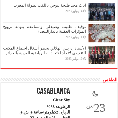
اناث مجد طنجة يتوجن باللقب بطولة المغرب
14 يوليو,2023
توقيف طبيب وصيدلي ومساعده بتهمة ترويج
المؤثرات العقلية بالدارالبيضاء
11 يوليو,2023
الأستاذ إدريس الهلالي يحضر أشغال اجتماع المكتب
التنفيذي لاتحاد الاتحادات الرياضية العربية بالجزائر:
10 يوليو,2023
الطقس
Casablanca
Clear Sky
23
س
الرطوبة: 88%
الرياح: 2كيلومتر/ساعة ق.ش.ق‎
العظمى 23 • الصغرى 23