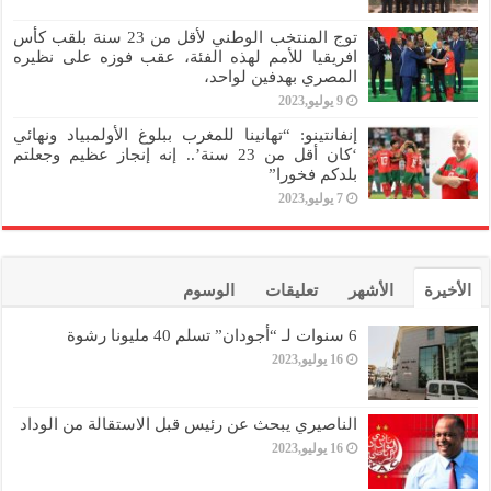
توج المنتخب الوطني لأقل من 23 سنة بلقب كأس
افريقيا للأمم لهذه الفئة، عقب فوزه على نظيره
المصري بهدفين لواحد،
9 يوليو,2023
إنفانتينو: “تهانينا للمغرب ببلوغ الأولمبياد ونهائي
‘كان أقل من 23 سنة’.. إنه إنجاز عظيم وجعلتم
بلدكم فخورا”
7 يوليو,2023
الأخيرة
الأشهر
تعليقات
الوسوم
6 سنوات لـ “أجودان” تسلم 40 مليونا رشوة
16 يوليو,2023
الناصيري يبحث عن رئيس قبل الاستقالة من الوداد
16 يوليو,2023