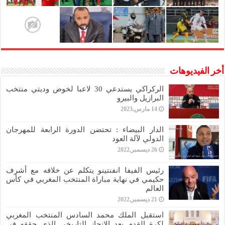
أخر الفيديوهات
الركراكي يستدعي 30 لاعبا لخوض وديتي منتخب
البرازيل والبيرو
14 مارس,2023
الدار البيضاء : تحتضن الدورة الرابعة للمهرجان
الدولي لآلة العود
26 ديسمبر,2022
رئيس الفيفا انفنتينو يتكلم عن خلافه مع أشرف
حكيمي في نهاية مباراة المنتخب المغربي في كأس
العالم
21 ديسمبر,2022
استقبل الملك محمد السادس المنتخب المغربي
لكرة القدم بعد الإنجاز التاريخي الذي حققه في