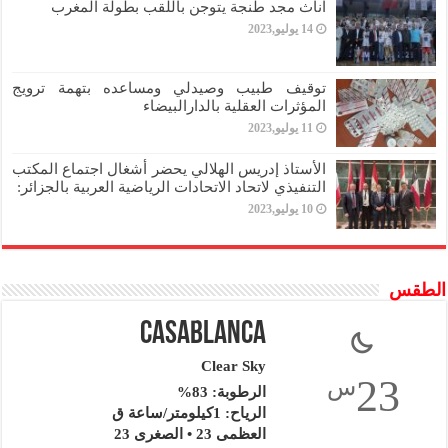
اناث مجد طنجة يتوجن باللقب بطولة المغرب
14 يوليو,2023
توقيف طبيب وصيدلي ومساعده بتهمة ترويج
المؤثرات العقلية بالدارالبيضاء
11 يوليو,2023
الأستاذ إدريس الهلالي يحضر أشغال اجتماع المكتب
التنفيذي لاتحاد الاتحادات الرياضية العربية بالجزائر:
10 يوليو,2023
الطقس
Casablanca
Clear Sky
23
س
الرطوبة: 83%
الرياح: 1كيلومتر/ساعة ق
العظمى 23 • الصغرى 23