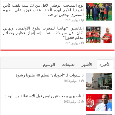
توج المنتخب الوطني لأقل من 23 سنة بلقب كأس
افريقيا للأمم لهذه الفئة، عقب فوزه على نظيره
المصري بهدفين لواحد،
9 يوليو,2023
إنفانتينو: “تهانينا للمغرب ببلوغ الأولمبياد ونهائي
‘كان أقل من 23 سنة’.. إنه إنجاز عظيم وجعلتم
بلدكم فخورا”
7 يوليو,2023
الأخيرة
الأشهر
تعليقات
الوسوم
6 سنوات لـ “أجودان” تسلم 40 مليونا رشوة
16 يوليو,2023
الناصيري يبحث عن رئيس قبل الاستقالة من الوداد
16 يوليو,2023