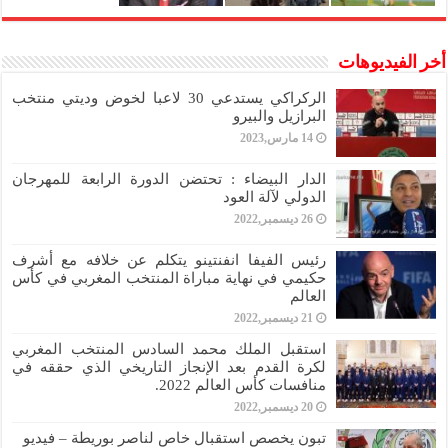
أخر الفيديوهات
الركراكي يستدعي 30 لاعبا لخوض وديتي منتخب
البرازيل والبيرو
14 مارس,2023
الدار البيضاء : تحتضن الدورة الرابعة للمهرجان
الدولي لآلة العود
26 ديسمبر,2022
رئيس الفيفا انفنتينو يتكلم عن خلافه مع أشرف
حكيمي في نهاية مباراة المنتخب المغربي في كأس
العالم
21 ديسمبر,2022
استقبل الملك محمد السادس المنتخب المغربي
لكرة القدم بعد الإنجاز التاريخي الذي حققه في
منافسات كأس العالم 2022.
20 ديسمبر,2022
تبون يخصص استقبال خاص لناصر بوريطة – فيديو