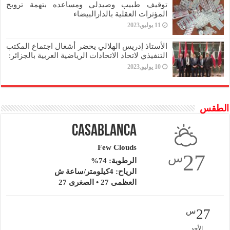
توقيف طبيب وصيدلي ومساعده بتهمة ترويج
المؤثرات العقلية بالدارالبيضاء
11 يوليو,2023
الأستاذ إدريس الهلالي يحضر أشغال اجتماع المكتب
التنفيذي لاتحاد الاتحادات الرياضية العربية بالجزائر:
10 يوليو,2023
الطقس
Casablanca
Few Clouds
27
س
الرطوبة: 74%
الرياح: 4كيلومتر/ساعة ش
العظمى 27 • الصغرى 27
27
س
الأحد