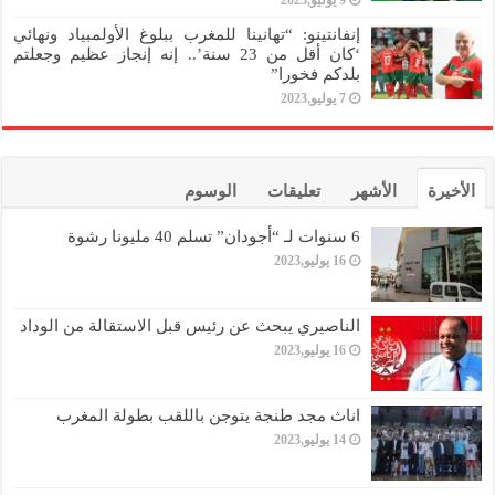
إنفانتينو: “تهانينا للمغرب ببلوغ الأولمبياد ونهائي
‘كان أقل من 23 سنة’.. إنه إنجاز عظيم وجعلتم
بلدكم فخورا”
7 يوليو,2023
الأخيرة
الأشهر
تعليقات
الوسوم
6 سنوات لـ “أجودان” تسلم 40 مليونا رشوة
16 يوليو,2023
الناصيري يبحث عن رئيس قبل الاستقالة من الوداد
16 يوليو,2023
اناث مجد طنجة يتوجن باللقب بطولة المغرب
14 يوليو,2023