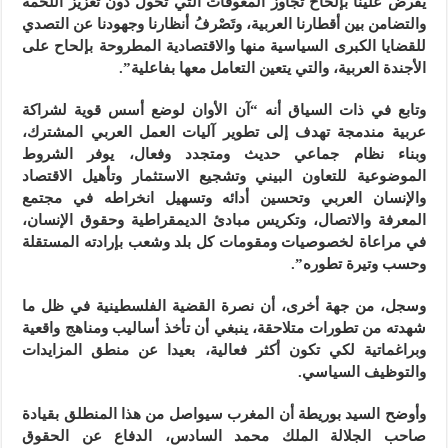
يفرض علينا بإلحاح تجاوز المعوقات التي تحول دون تعزيز اللحمة
والتضامن بين أقطارنا العربية، وتَصْرفُ أنظارنا وجهودنا عن التصدي
للقضايا الكبرى السياسية منها والاقتصادية المطروحة بإلحاح على
الأجندة العربية، والتي يتعين التعامل معها بفاعلية”.
وتابع في ذات السياق أنه “آن الأوان لوضع أسس قوية لشراكة
عربية مندمجة تهدف إلى تطوير آليات العمل العربي المشترك،
وبناء نظام جماعي حديث ومتجدد وفعال، يوفر الشروط
الموضوعية للتعاون البيني وتشجيع الاستثمار وتأهيل الاقتصاد
والإنسان العربي وتحسين أدائه وتسهيل انخراطه في مجتمع
المعرفة والاتصال، وتكريس مبادئ الديمقراطية وحقوق الإنسان،
في مراعاة لخصوصيات ومقومات كل بلد وشعب بإرادته المستقلة
وحسب وتيرة تطوره”.
وسجل، من جهة أخرى، أن نصرة القضية الفلسطينية في ظل ما
شهدته من تطورات متلاحقة، ينبغي أن تأخذ أساليب ومناهج واقعية
وبراغماتية لكي تكون أكثر فعالية، بعيدا عن منطق المزايدات
والتوظيف السياسي.
وأوضح السيد بوريطة أن المغرب سيواصل من هذا المنطلق بقيادة
صاحب الجلالة الملك محمد السادس، الدفاع عن الحقوق