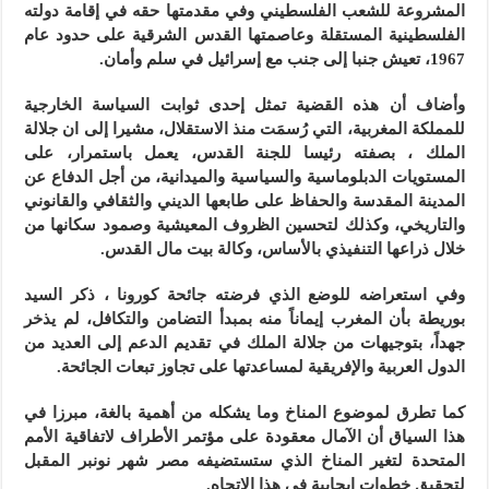
المشروعة للشعب الفلسطيني وفي مقدمتها حقه في إقامة دولته
الفلسطينية المستقلة وعاصمتها القدس الشرقية على حدود عام
1967، تعيش جنبا إلى جنب مع إسرائيل في سلم وأمان.
وأضاف أن هذه القضية تمثل إحدى ثوابت السياسة الخارجية
للمملكة المغربية، التي رُسمَت منذ الاستقلال، مشيرا إلى ان جلالة
الملك ، بصفته رئيسا للجنة القدس، يعمل باستمرار، على
المستويات الدبلوماسية والسياسية والميدانية، من أجل الدفاع عن
المدينة المقدسة والحفاظ على طابعها الديني والثقافي والقانوني
والتاريخي، وكذلك لتحسين الظروف المعيشية وصمود سكانها من
خلال ذراعها التنفيذي بالأساس، وكالة بيت مال القدس.
وفي استعراضه للوضع الذي فرضته جائحة كورونا ، ذكر السيد
بوريطة بأن المغرب إيماناً منه بمبدأ التضامن والتكافل، لم يذخر
جهداً، بتوجيهات من جلالة الملك في تقديم الدعم إلى العديد من
الدول العربية والإفريقية لمساعدتها على تجاوز تبعات الجائحة.
كما تطرق لموضوع المناخ وما يشكله من أهمية بالغة، مبرزا في
هذا السياق أن الآمال معقودة على مؤتمر الأطراف لاتفاقية الأمم
المتحدة لتغير المناخ الذي ستستضيفه مصر شهر نونبر المقبل
لتحقيق خطوات إيجابية في هذا الاتجاه.