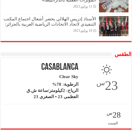
المؤثرات العقلية بالدارالبيضاء
11 يوليو,2023
الأستاذ إدريس الهلالي يحضر أشغال اجتماع المكتب
التنفيذي لاتحاد الاتحادات الرياضية العربية بالجزائر:
10 يوليو,2023
الطقس
Casablanca
Clear Sky
23
س
الرطوبة: 78%
الرياح: 2كيلومتر/ساعة ش.ق
العظمى 23 • الصغرى 23
28
س
السبت