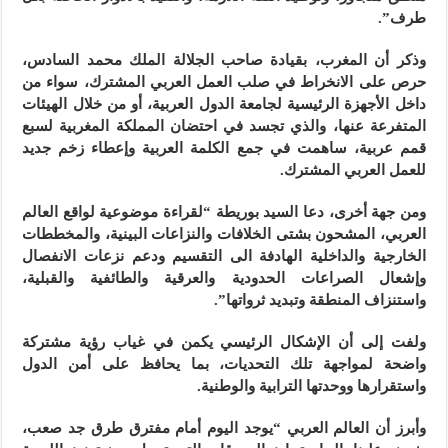
طرف”.
وذكر أن المغرب، بقيادة صاحب الجلالة الملك محمد السادس،
حرص على الانخراط في صلب العمل العربي المشترك، سواء من
داخل الأجهزة الرئيسية لجامعة الدول العربية، أو من خلال الهيئات
المتفرعة عنها، والذي تجسد في احتضان المملكة المغربية لسبع
قمم عربية، ساهمت في جمع الكلمة العربية وإعطاء زخم جديد
للعمل العربي المشترك.
ومن جهة أخرى، دعا السيد بوريطة “لقراءة موضوعية لواقع العالم
العربي، المشحون بشتى الخلافات والنزاعات البينية، والمخططات
الخارجية والداخلية الهادفة الى التقسيم ودعم نزعات الانفصال
وإشعال الصراعات الحدودية والعرقية والطائفية والقبلية،
واستنزاف المنطقة وتبديد ثرواتها”.
ولفت إلى أن الإشكال الرئيسي يكمن في غياب رؤية مشتركة
واضحة لمواجهة تلك التحديات، بما يحافظ على أمن الدول
واستقرارها ووحدتها الترابية والوطنية.
وأبرز أن العالم العربي “يوجد اليوم أمام مفترق طرق جد صعب،