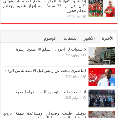
إنفانتينو: “تهانينا للمغرب ببلوغ الأولمبياد ونهائي
‘كان أقل من 23 سنة’.. إنه إنجاز عظيم وجعلتم
بلدكم فخورا”
7 يوليو,2023
الأخيرة
الأشهر
تعليقات
الوسوم
6 سنوات لـ “أجودان” تسلم 40 مليونا رشوة
16 يوليو,2023
الناصيري يبحث عن رئيس قبل الاستقالة من الوداد
16 يوليو,2023
اناث مجد طنجة يتوجن باللقب بطولة المغرب
14 يوليو,2023
توقيف طبيب وصيدلي ومساعده بتهمة ترويج