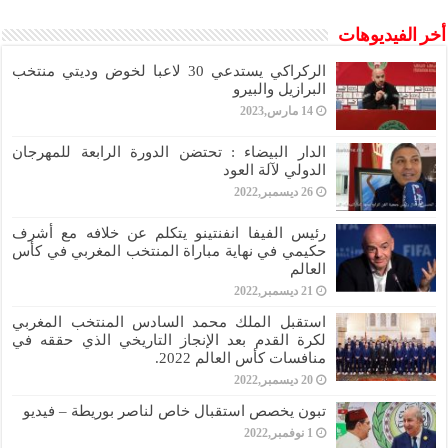
أخر الفيديوهات
الركراكي يستدعي 30 لاعبا لخوض وديتي منتخب
البرازيل والبيرو
14 مارس,2023
الدار البيضاء : تحتضن الدورة الرابعة للمهرجان
الدولي لآلة العود
26 ديسمبر,2022
رئيس الفيفا انفنتينو يتكلم عن خلافه مع أشرف
حكيمي في نهاية مباراة المنتخب المغربي في كأس
العالم
21 ديسمبر,2022
استقبل الملك محمد السادس المنتخب المغربي
لكرة القدم بعد الإنجاز التاريخي الذي حققه في
منافسات كأس العالم 2022.
20 ديسمبر,2022
تبون يخصص استقبال خاص لناصر بوريطة – فيديو
1 نوفمبر,2022