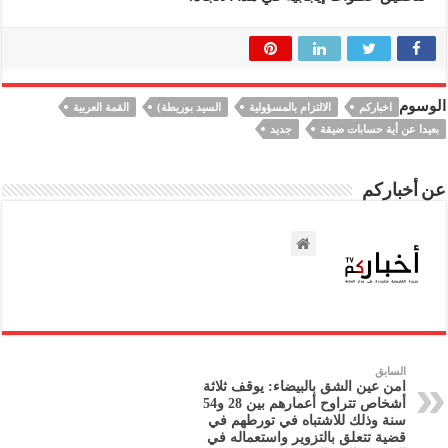
الوسوم
اخباركم
الالتزام بالمسؤولية
السيد بوريطة)
القمة العربية
بعيدا عن أية حسابات ضيقة
جديد
عن أخباركم
السابق
امن عين الشق بالبيضاء: يوقف ثلاثة
أشخاص تتراوح أعمارهم بين 28 و54
سنة وذلك للاشتباه في تورطهم في
قضية تتعلق بالتزوير واستعماله في