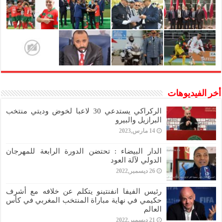
أخر الفيديوهات
الركراكي يستدعي 30 لاعبا لخوض وديتي منتخب
البرازيل والبيرو
14 مارس,2023
الدار البيضاء : تحتضن الدورة الرابعة للمهرجان
الدولي لآلة العود
26 ديسمبر,2022
رئيس الفيفا انفنتينو يتكلم عن خلافه مع أشرف
حكيمي في نهاية مباراة المنتخب المغربي في كأس
العالم
21 ديسمبر,2022