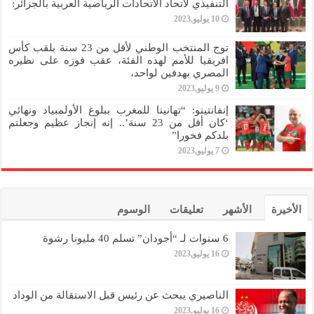
التنفيذي لاتحاد الاتحادات الرياضية العربية بالجزائر:
10 يوليو,2023
توج المنتخب الوطني لأقل من 23 سنة بلقب كأس
افريقيا للأمم لهذه الفئة، عقب فوزه على نظيره
المصري بهدفين لواحد،
9 يوليو,2023
إنفانتينو: “تهانينا للمغرب ببلوغ الأولمبياد ونهائي
‘كان أقل من 23 سنة’.. إنه إنجاز عظيم وجعلتم
بلدكم فخورا”
7 يوليو,2023
الأخيرة
الأشهر
تعليقات
الوسوم
6 سنوات لـ “أجودان” تسلم 40 مليونا رشوة
16 يوليو,2023
الناصيري يبحث عن رئيس قبل الاستقالة من الوداد
16 يوليو,2023