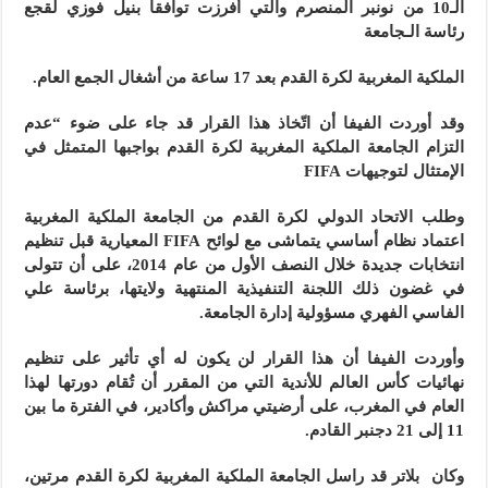
الـ10 من نونبر المنصرم والتي أفرزت توافقا بنيل فوزي لقجع
رئاسة الـجامعة
الملكية المغربية لكرة القدم بعد 17 ساعة من أشغال الجمع العام.
وقد أوردت الفيفا أن اتّخاذ هذا القرار قد جاء على ضوء “عدم
التزام الجامعة الملكية المغربية لكرة القدم بواجبها المتمثل في
الإمتثال لتوجيهات FIFA
وطلب الاتحاد الدولي لكرة القدم من الجامعة الملكية المغربية
اعتماد نظام أساسي يتماشى مع لوائح FIFA المعيارية قبل تنظيم
انتخابات جديدة خلال النصف الأول من عام 2014، على أن تتولى
في غضون ذلك اللجنة التنفيذية المنتهية ولايتها، برئاسة علي
الفاسي الفهري مسؤولية إدارة الجامعة.
وأوردت الفيفا أن هذا القرار لن يكون له أي تأثير على تنظيم
نهائيات كأس العالم للأندية التي من المقرر أن تُقام دورتها لهذا
العام في المغرب، على أرضيتي مراكش وأكادير، في الفترة ما بين
11 إلى 21 دجنبر القادم.
وكان بلاتر قد راسل الجامعة الملكية المغربية لكرة القدم مرتين،