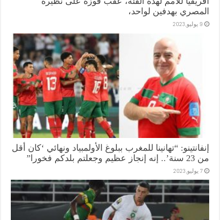
افريقيا للأمم لهذه الفئة، عقب فوزه على نظيره
المصري بهدفين لواحد،
9 يوليو,2023
إنفانتينو: “تهانينا للمغرب ببلوغ الأولمبياد ونهائي ‘كان أقل
من 23 سنة’.. إنه إنجاز عظيم وجعلتم بلدكم فخورا”
7 يوليو,2023