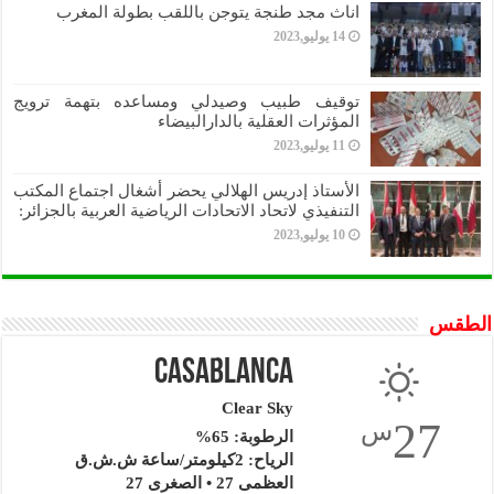
اناث مجد طنجة يتوجن باللقب بطولة المغرب
14 يوليو,2023
توقيف طبيب وصيدلي ومساعده بتهمة ترويج
المؤثرات العقلية بالدارالبيضاء
11 يوليو,2023
الأستاذ إدريس الهلالي يحضر أشغال اجتماع المكتب
التنفيذي لاتحاد الاتحادات الرياضية العربية بالجزائر:
10 يوليو,2023
الطقس
Casablanca
Clear Sky
27
س
الرطوبة: 65%
الرياح: 2كيلومتر/ساعة ش.ش.ق‎
العظمى 27 • الصغرى 27