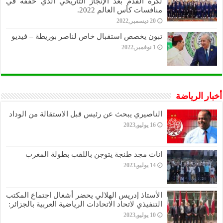
لكرة القدم بعد الإنجاز التاريخي الذي حققه في
منافسات كأس العالم 2022.
20 ديسمبر,2022
تبون يخصص استقبال خاص لناصر بوريطة – فيديو
1 نوفمبر,2022
أخبار الرياضة
الناصيري يبحث عن رئيس قبل الاستقالة من الوداد
16 يوليو,2023
اناث مجد طنجة يتوجن باللقب بطولة المغرب
14 يوليو,2023
الأستاذ إدريس الهلالي يحضر أشغال اجتماع المكتب
التنفيذي لاتحاد الاتحادات الرياضية العربية بالجزائر:
10 يوليو,2023