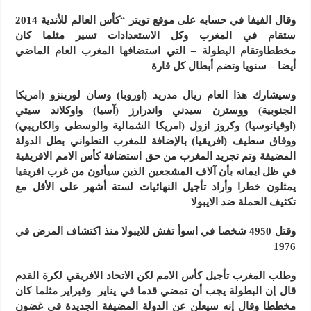
وقال الفيفا في حسابه على موقع تويتر “كأس العالم للأندية 2014
ستقام في المغرب وكل الاستعدادات تسير مثلما كان
مخططاوتقام البطولة – التي استضافها المغرب العام الماضي
أيضا – سنويا وتضم أبطال كل قارة
وسيشارك هذا العام ريال مدريد (اوروبا) وسان لورينزو (امريكا
الجنوبية) ووسترن سيدني واندرارز (آسيا) واوكلاند سيتي
(اوقيانوسيا) وكروز ازول (امريكا الشمالية والوسطى والكاريبي)
ووفاق سطيف (افريقيا) بالإضافة للمغرب التطواني بطل الدولة
المضيفة وتم تجريد المغرب من حق استضافة كأس الامم الافريقية
في ظل ايمانه بأن آلاف المشجعين الذين سيأتون من غرب افريقيا
يمثلون خطرا وأراد تأجيل النهائيات لستة أشهر على الأقل مع
تكثيف الحملة ضد الايبولا
وقتل 4950 شخصا في اسوأ تفش للايبولا منذ اكتشاف المرض في
1976
وطلب المغرب تأجيل كأس الامم لكن الاتحاد الافريقي لكرة القدم
قال إن البطولة يجب أن تمضي قدما في يناير وفبراير مثلما كان
مخططا وقال إنه سيعلن عن الدولة المضيفة الجديدة في غضون