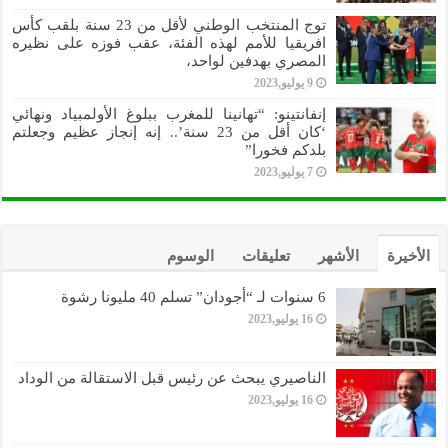
توج المنتخب الوطني لأقل من 23 سنة بلقب كأس
افريقيا للأمم لهذه الفئة، عقب فوزه على نظيره
المصري بهدفين لواحد،
9 يوليو,2023
إنفانتينو: “تهانينا للمغرب ببلوغ الأولمبياد ونهائي
‘كان أقل من 23 سنة’.. إنه إنجاز عظيم وجعلتم
بلدكم فخورا”
7 يوليو,2023
الأخيرة
الأشهر
تعليقات
الوسوم
6 سنوات لـ “أجودان” تسلم 40 مليونا رشوة
16 يوليو,2023
الناصيري يبحث عن رئيس قبل الاستقالة من الوداد
16 يوليو,2023