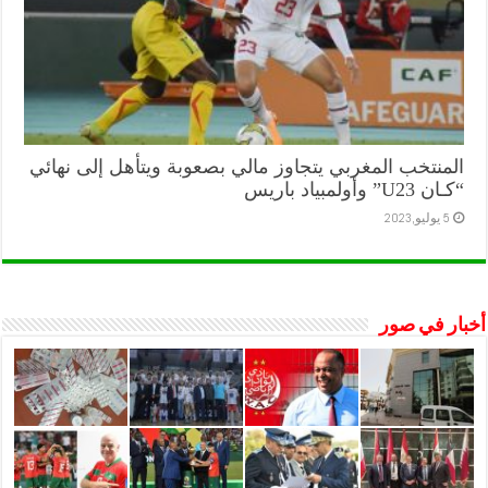
المنتخب المغربي يتجاوز مالي بصعوبة ويتأهل إلى نهائي
“كـان U23” وأولمبياد باريس
5 يوليو,2023
أخبار في صور