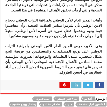
مذكرا في الوقت نفسه بالإكراهات والتحديات التي فرضتها الجائحة
الصحية والتي أرجأت تحقيق الأهداف المنشودة في هذا الصدد.
وأهاب المدير العام للأمن الوطني ولمراقبة التراب الوطني بحجاج
الأمن الوطني بأن يلتزموا بتدابير السلامة الصحية، وأن يتعاضدوا
فيما بينهم ويقدموا أفضل صورة عن أسرة الأمن الوطني، مبتهلا
إلى المولى جلت قدرته بأن يكون حجهم مقبولا وسعيهم مشكورا.
وفي الأخير، حرص المدير العام للأمن الوطني ولمراقبة التراب
الوطني على توديع المستفيدات والمستفيدين من فريضة الحج
بشكل شخصي، مسديا التعليمات والتوجيهات الضرورية لمؤسسة
محمد السادس للأعمال الاجتماعية لموظفي الأمن الوطني بأن
تحرص على توفير جميع الشروط الضرورية لتمكين الحجاج من أداء
شعائرهم في أحسن الظروف.
الوسوم
- أخباركم
أسرة الأمن الوطني
السنة الجارية.
القاصدين الديار المقدسة
جديد
لأداء فريضة الحج
يستقبل ويودع منتسبي