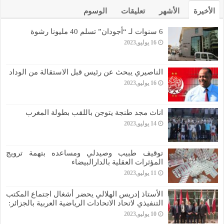
الأخيرة
الأشهر
تعليقات
الوسوم
6 سنوات لـ “أجودان” تسلم 40 مليونا رشوة
16 يوليو,2023
الناصيري يبحث عن رئيس قبل الاستقالة من الوداد
16 يوليو,2023
اناث مجد طنجة يتوجن باللقب بطولة المغرب
14 يوليو,2023
توقيف طبيب وصيدلي ومساعده بتهمة ترويج
المؤثرات العقلية بالدارالبيضاء
11 يوليو,2023
الأستاذ إدريس الهلالي يحضر أشغال اجتماع المكتب
التنفيذي لاتحاد الاتحادات الرياضية العربية بالجزائر:
10 يوليو,2023