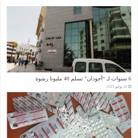
6 سنوات لـ “أجودان” تسلم 40 مليونا رشوة
16 يوليو,2023