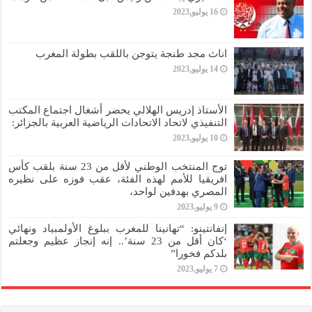
16 يوليو,2023
اناث مجد طنجة يتوجن باللقب بطولة المغرب
14 يوليو,2023
الأستاذ إدريس الهلالي يحضر أشغال اجتماع المكتب
التنفيذي لاتحاد الاتحادات الرياضية العربية بالجزائر:
10 يوليو,2023
توج المنتخب الوطني لأقل من 23 سنة بلقب كأس
افريقيا للأمم لهذه الفئة، عقب فوزه على نظيره
المصري بهدفين لواحد،
9 يوليو,2023
إنفانتينو: “تهانينا للمغرب ببلوغ الأولمبياد ونهائي
‘كان أقل من 23 سنة’.. إنه إنجاز عظيم وجعلتم
بلدكم فخورا”
7 يوليو,2023