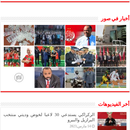
أخبار في صور
أخر الفيديوهات
الركراكي يستدعي 30 لاعبا لخوض وديتي منتخب
البرازيل والبيرو
14 مارس,2023