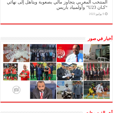
المنتخب المغربي يتجاوز مالي بصعوبة ويتأهل إلى نهائي
“كـان U23” وأولمبياد باريس
5 يوليو,2023
أخبار في صور