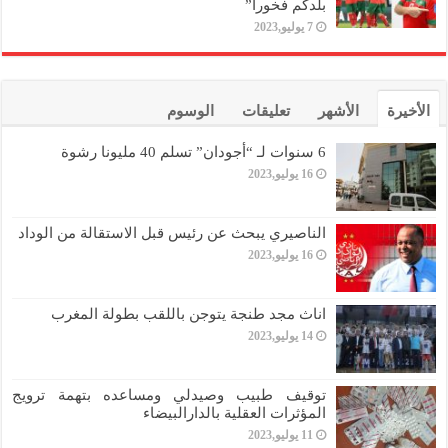
بلدكم فخورا”
7 يوليو,2023
الأخيرة
الأشهر
تعليقات
الوسوم
6 سنوات لـ “أجودان” تسلم 40 مليونا رشوة
16 يوليو,2023
الناصيري يبحث عن رئيس قبل الاستقالة من الوداد
16 يوليو,2023
اناث مجد طنجة يتوجن باللقب بطولة المغرب
14 يوليو,2023
توقيف طبيب وصيدلي ومساعده بتهمة ترويج
المؤثرات العقلية بالدارالبيضاء
11 يوليو,2023