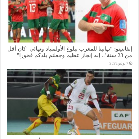
إنفانتينو: “تهانينا للمغرب ببلوغ الأولمبياد ونهائي ‘كان أقل
من 23 سنة’.. إنه إنجاز عظيم وجعلتم بلدكم فخورا”
7 يوليو,2023