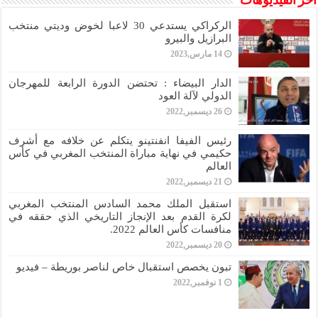
أخر الفيديوهات
الركراكي يستدعي 30 لاعبا لخوض وديتي منتخب
البرازيل والبيرو
14 مارس,2023
الدار البيضاء : تحتضن الدورة الرابعة للمهرجان
الدولي لآلة العود
26 ديسمبر,2022
رئيس الفيفا انفنتينو يتكلم عن خلافه مع أشرف
حكيمي في نهاية مباراة المنتخب المغربي في كأس
العالم
21 ديسمبر,2022
استقبل الملك محمد السادس المنتخب المغربي
لكرة القدم بعد الإنجاز التاريخي الذي حققه في
منافسات كأس العالم 2022.
20 ديسمبر,2022
تبون يخصص استقبال خاص لناصر بوريطة – فيديو
1 نوفمبر,2022