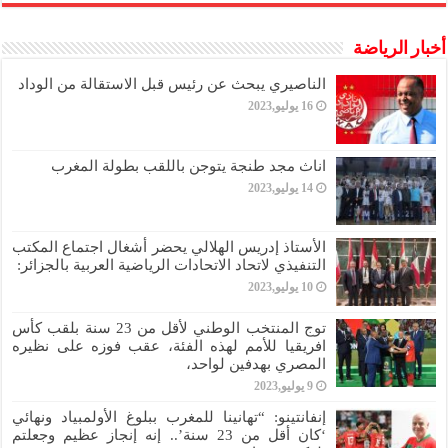
أخبار الرياضة
الناصيري يبحث عن رئيس قبل الاستقالة من الوداد
16 يوليو,2023
اناث مجد طنجة يتوجن باللقب بطولة المغرب
14 يوليو,2023
الأستاذ إدريس الهلالي يحضر أشغال اجتماع المكتب
التنفيذي لاتحاد الاتحادات الرياضية العربية بالجزائر:
10 يوليو,2023
توج المنتخب الوطني لأقل من 23 سنة بلقب كأس
افريقيا للأمم لهذه الفئة، عقب فوزه على نظيره
المصري بهدفين لواحد،
9 يوليو,2023
إنفانتينو: “تهانينا للمغرب ببلوغ الأولمبياد ونهائي
‘كان أقل من 23 سنة’.. إنه إنجاز عظيم وجعلتم