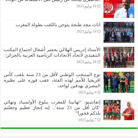
16 يوليو,2023
اناث مجد طنجة يتوجن باللقب بطولة المغرب
14 يوليو,2023
الأستاذ إدريس الهلالي يحضر أشغال اجتماع المكتب
التنفيذي لاتحاد الاتحادات الرياضية العربية بالجزائر:
10 يوليو,2023
توج المنتخب الوطني لأقل من 23 سنة بلقب كأس
افريقيا للأمم لهذه الفئة، عقب فوزه على نظيره
المصري بهدفين لواحد،
9 يوليو,2023
إنفانتينو: “تهانينا للمغرب ببلوغ الأولمبياد ونهائي
‘كان أقل من 23 سنة’.. إنه إنجاز عظيم وجعلتم
بلدكم فخورا”
7 يوليو,2023