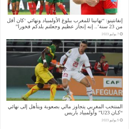
إنفانتينو: “تهانينا للمغرب ببلوغ الأولمبياد ونهائي ‘كان أقل
من 23 سنة’.. إنه إنجاز عظيم وجعلتم بلدكم فخورا”
7 يوليو,2023
المنتخب المغربي يتجاوز مالي بصعوبة ويتأهل إلى نهائي
“كـان U23” وأولمبياد باريس
5 يوليو,2023