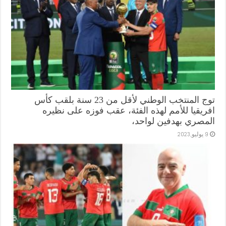
توج المنتخب الوطني لأقل من 23 سنة بلقب كأس
افريقيا للأمم لهذه الفئة، عقب فوزه على نظيره
المصري بهدفين لواحد،
9 يوليو,2023