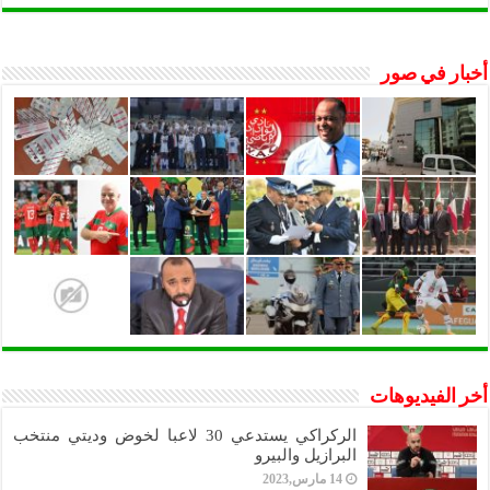
أخبار في صور
أخر الفيديوهات
الركراكي يستدعي 30 لاعبا لخوض وديتي منتخب
البرازيل والبيرو
14 مارس,2023