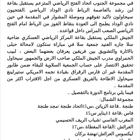
في مجموعة الجنوب اتحاد الفتح الرياضي المتزعم يستقبل بقاعة
ابن رشد بالعاصمة الرباط نادي الوداد الرياضي .الفتحيون
سيحاولون تاكيد تفوقهم وموصلة المشوار في المقدمة في حين
نادي الوداد يطمح الى العودة بنقاط الفوز من الرباط امام الفتح
الرياضي الصعب المراس داخل قواعده .
الجيش الملكي يستقبل بقاعة المركز الرياضي العسكري ضاحية
سلا جاره العنيد جمعية سلا في مباراة ستكون لامحالة حبلى
بالاثارة والتشويق بين فريقين يعرفان بعضهما البعض ، لبيب
الحمراوي مدرب الجيش الملكي صاحب الارض والجمهور سيحاول
تحقيق الانتصار على حساب الجمعية السلاوية للبقاء ضمن طابور
المقدمة غير ان فارس الرقراق بقيادة نجمه الامريكي ستيرلينغ
سيحاول الاطاحة بالفريق العسكري من اجل الاقتراب اكثر من
المقدمة ..
فيما يلي برنامج الدورة بالتفصيل ..
مجموعة الشمال:
طنجة ..قاعة الزياتن ،س15اتحاد طنجة /مجد طنجة
فاس ،قاعة 11يناير س15
المغرب الفاسي /شباب الريف الحسيمي
العرائش :القاعة المغطاة ،س17
ليكسوس العرائش/نهضة بركان