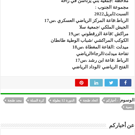
ملاحظة :جمعية بني يزناسن في راحة
مجموعة الجنوب :
السبت2ابريل2022
الرباط:قاعة المركز الرياضي العسكري ،س17
الجيش الملكي /جمعية سلا
مراكش ؛قاعة الزرقطوني :س19
الكوكب المراكشي /شباب الوطية طانطان
ميدلت :القاعة المغطاة ،س18
تفاحة ميدلت/الرجاءالرياضي
الرباط :قاعة ابن رشد ،س17
الفتح الرياضي /الوداد الرياضي
الوسوم
- أخباركم
اتحاد طنجة
الدورة 12 بطولة
كرة السلة
مجد طنجة
نصية
عن أخباركم