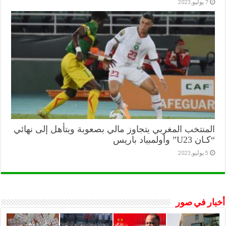
7 يوليو,2023
المنتخب المغربي يتجاوز مالي بصعوبة ويتأهل إلى نهائي
“كـان U23” وأولمبياد باريس
5 يوليو,2023
أخبار في صور