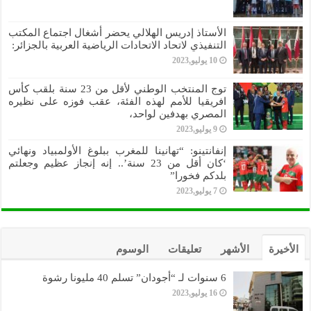
الأستاذ إدريس الهلالي يحضر أشغال اجتماع المكتب
التنفيذي لاتحاد الاتحادات الرياضية العربية بالجزائر:
10 يوليو,2023
توج المنتخب الوطني لأقل من 23 سنة بلقب كأس
افريقيا للأمم لهذه الفئة، عقب فوزه على نظيره
المصري بهدفين لواحد،
9 يوليو,2023
إنفانتينو: “تهانينا للمغرب ببلوغ الأولمبياد ونهائي
‘كان أقل من 23 سنة’.. إنه إنجاز عظيم وجعلتم
بلدكم فخورا”
7 يوليو,2023
الأخيرة
الأشهر
تعليقات
الوسوم
6 سنوات لـ “أجودان” تسلم 40 مليونا رشوة
16 يوليو,2023