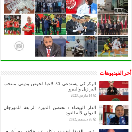
أخر الفيديوهات
الركراكي يستدعي 30 لاعبا لخوض وديتي منتخب
البرازيل والبيرو
14 مارس,2023
الدار البيضاء : تحتضن الدورة الرابعة للمهرجان
الدولي لآلة العود
26 ديسمبر,2022
رئيس الفيفا انفنتينو يتكلم عن خلافه مع أشرف