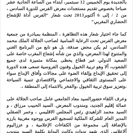
بالجديدة يوم الخميس 12 سبتمبر، ابتداء من الساعة الحادية عشر
صباحا بخصوص تقديم مستجدات معرض الفرس للدورة السادس ،
من 2 / إلى 6 أكتوبر2013 تحت شعار
“الفرس أداة للإشعاع
الحضاري المغربي”
كما جاء اختيار شعار هذه التظاهرة ، المنظمة بمبادرة من جمعية
معرض الفرس تحت الرعاية السامية لصاحب الجلالة الملك محمد
السادس، لم يكن محض صدفة، بل هو نابع من البرنامج الغني
والمتنوع لهذا المعرض، والذي من شأنه إشعاع المغرب خاصة على
الصعيد الدولي عبر قطاع يحظى بمكانة متميزة لدى جميع
الشعوب، ألا وهو تربية الخيول وفنون الفروسية تسعى هده الدورة
إلى تحقيق الإبداع وإلقاء الضوء على مجالات وأفاق الإبداع سواء
على المستوى الثقافي والاجتماعي والاقتصادي تنمية السياحة
،وتعزيز سوق تربية الخيول ،والفخر بالانتماء إلى المنطقة ،.
وعرف اللقاء حضورالسيد معاد الجامعي عامل صاحب الجلالة على
عمالة إقليم الجديد، ومندوب المعرض. السيد الحبيب مرزاق ، و
السيد محمد الزاهيدي رئس المجلس الاقليمي ، وعمر الصقلي
المدير العام للشركة الملكية لتسجيع الفرس ووجوه مغربية بارزه
بالإضافة إلى مجموعة من الكفاءات الإعلامية ، و عززاليوم
ألإعلامي الذي شهد ندوات وكانت البداية بكلمة السيد مندوب