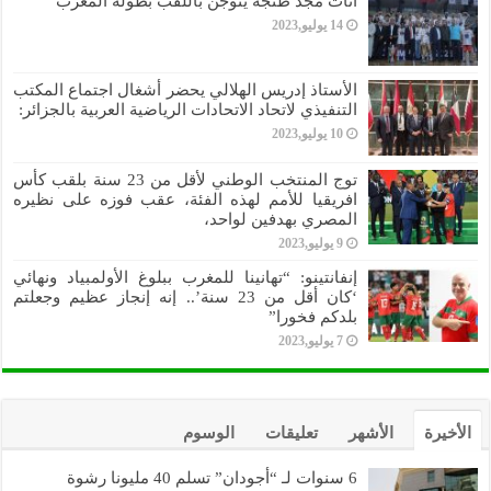
اناث مجد طنجة يتوجن باللقب بطولة المغرب
14 يوليو,2023
الأستاذ إدريس الهلالي يحضر أشغال اجتماع المكتب
التنفيذي لاتحاد الاتحادات الرياضية العربية بالجزائر:
10 يوليو,2023
توج المنتخب الوطني لأقل من 23 سنة بلقب كأس
افريقيا للأمم لهذه الفئة، عقب فوزه على نظيره
المصري بهدفين لواحد،
9 يوليو,2023
إنفانتينو: “تهانينا للمغرب ببلوغ الأولمبياد ونهائي
‘كان أقل من 23 سنة’.. إنه إنجاز عظيم وجعلتم
بلدكم فخورا”
7 يوليو,2023
الأخيرة
الأشهر
تعليقات
الوسوم
6 سنوات لـ “أجودان” تسلم 40 مليونا رشوة