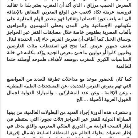
المعرض الحبيب مرزاق ، الذي أكد أن المغرب يعتبر بلدا دا تقاليد
فروسية عريقة تكاد لاتغيب عن الوقع المغربي المعاش بالإضافة
الى انه يلعب دورا اقتصاديا وثقافيا فهو مصدر الهام للمغاربة على
مكوناتهم الاجتماعية وفي المدن يحظى المهتمون والمولعون
بألعاب العصرية بطقوس خاصة خلال مسابقات القفز عبر الحواجز
.وسباق الخيل كما أطاف أن معرض الفرس جاء إلى الجديدة لينال
شغف جمهور عريض .كما نجح في استقطاب مئات العارضين
وطنيين كانوا أو دوليين ما فتئ معرض الجديد يؤكد مكانته في خانة
المناسبات الكبرى للمغرب ،بوضعه لأهداف طموحه أوصلته حتما
للعالمية
كما كان للحضور موعد مع مداخلات تطرقة للعديد من المواضيع
التي تهم معرض الفرس للجديدة ،عن المستجدات الطبية البيطرية
، وعن الإقامة ، وعن عدد المشاركين ، والمباراة الدولية لجمال
الخيول العربية الأصيلة ….الخ
و ستعرف هذه الدورة إجراء العديد من البطولات العالمية، من بينها
المباراة الدولية للقفز عبر الحواجز (ثلاث نجوم) التي ستنظم في
إطار النسخة الرابعة من الدوري الملكي المغربي، والذي يدخل في
إطار تصفيات بطولة العالم عن المنطقة السابعة (شمال إفريقيا