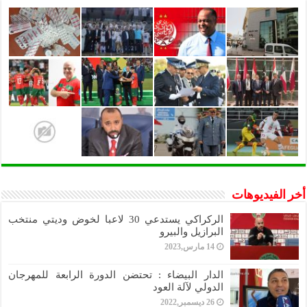
أخر الفيديوهات
الركراكي يستدعي 30 لاعبا لخوض وديتي منتخب
البرازيل والبيرو
14 مارس,2023
الدار البيضاء : تحتضن الدورة الرابعة للمهرجان
الدولي لآلة العود
26 ديسمبر,2022