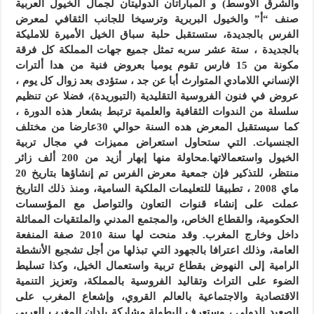
والشرق الأوسط) و المباراتان الدوليتان لجمال الخيول العربية
صنف “أ” والخيول البربرية وترسيخا للجانب الثقافي لمعرض
الفرس بالجديدة، ستستقبل حلبة سباق الخيل الأميرة للامليكة
بالجديدة ، ستة عشر سربه تمثل جميع جهات المملكة كل فرقة
مكونة من 15 فارس تقوم يوميا بعروض فنية من هدا ألترات
الإنساني اللامادي المتوارث أبا عن جد ، ستؤدى بعد زوال كل يوم ،
عروض في فنون الفروسية التقليدية (التبوريدة)، فضلا عن تنظيم
سلسلة من الندوات الثقافية والعلمية ترتبط بشعار هذه الدورة ،
كما سيستقبل المعرض هده السنة حوالي 30عارضا من مختلف
الجنسيات. التي ستحاول استعراض مميزات في مجال تربية
الخيول واستعمالاتها.محاولة منها إبهار أزيد من 200 ألف زائر
منتظر، للتذكير فإن جمعية معرض الفرس تم إنشاؤها بتاريخ 20
ماي 2008 ، تطبيقا للتعليمات الملكية السامية، ومنذ ذلك التاريخ
عملت على إنشاء قنوات التعاون والتواصل مع المؤسسات
الحكومية، والقطاع الخاص، والمجتمع المدني والملتقيات المماثلة
داخل وخارج المغرب. وقد منحت لها سنة 2010 صفة المنفعة
العامة، وذلك اعترافا بالجهود التي تبذلها من أجل تشجيع الأنشطة
الرامية إلى النهوض بقطاع تربية واستعمال الخيل، وكذا تسليط
الضوء على التراث وتقاليد الفروسية بالمملكة، وتعزيز التنمية
الاقتصادية والاجتماعية بالعالم القروي، وإشعاع المغرب على
الصعيد الدولي ، وستعرف البطولة مشاركة بلدان المغرب العربي