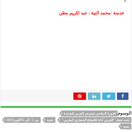
ا
عدسة :محمد النية ، عبد لكريم مطن
الوسوم
الدورة السادس لمعرض الفرس للجديدة
تحت شعار "الفرس أداة للاشعاع الحضاري المغربي"
جديد
من 2 / الى 6 أكتوبر2013
نصية