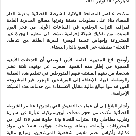
اخباركم : 20 نونبر 2021
تمكنت عناصر المصلحة الولائية للشرطة القضائية بمدينة الدار
البيضاء بناء على معلومات دقيقة وفرتها مصالح المديرية العامة
لمراقبة التراب الوطني، في الساعات الأولى من فجر اليوم
السبت، من تفكيك شبكة إجرامية تنشط في تنظيم الهجرة غير
المشروعة وإجهاض عملية للهجرة السرية انطلاقا من شاطئ
“النحلة” بمنطقة عين السبع بالدار البيضاء.
وأوضح بلاغ للمديرية العامة للأمن الوطني أن التدخلات الأمنية
المنجزة في إطار هذه القضية أسفرت عن توقيف ثلاثة عشر
شخصا، من بينهم المشتبه فيهم المتورطين في تنظيم هذه العملية
والوساطة فيها، بالإضافة إلى المرشحين للهجرة غير المشروعة
الذين قد موا مبالغ مالية مقابل الاستفادة من خدمات هذه الشبكة
الإجرامية.
وأشار البلاغ إلى أن عمليات التفتيش التي باشرتها عناصر الشرطة
القضائية مكنت من حجز معدات لوجيستيكية، عبارة عن سيارة
وقارب مطاطي و10 سترات للنجاة و13 حاوية تضم 390 لترا من
المحروقات، وأسلحة بيضاء، ومضخات هوائية، فضلا عن مواد
غذائية وأكياس تضم ملابس شخصية للمرشحين، ومبالغ مالية