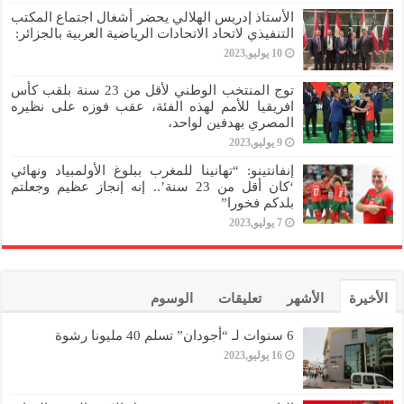
الأستاذ إدريس الهلالي يحضر أشغال اجتماع المكتب
التنفيذي لاتحاد الاتحادات الرياضية العربية بالجزائر:
10 يوليو,2023
توج المنتخب الوطني لأقل من 23 سنة بلقب كأس
افريقيا للأمم لهذه الفئة، عقب فوزه على نظيره
المصري بهدفين لواحد،
9 يوليو,2023
إنفانتينو: “تهانينا للمغرب ببلوغ الأولمبياد ونهائي
‘كان أقل من 23 سنة’.. إنه إنجاز عظيم وجعلتم
بلدكم فخورا”
7 يوليو,2023
الأخيرة
الأشهر
تعليقات
الوسوم
6 سنوات لـ “أجودان” تسلم 40 مليونا رشوة
16 يوليو,2023