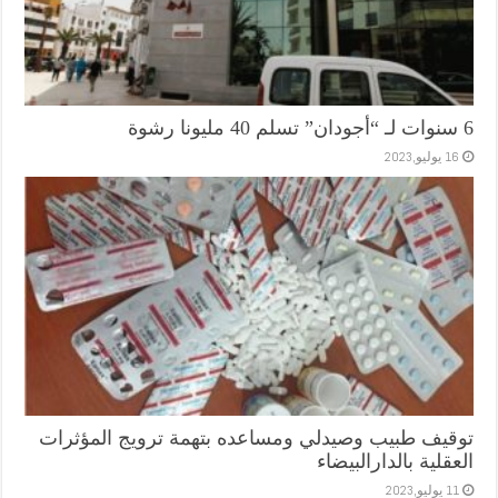
6 سنوات لـ “أجودان” تسلم 40 مليونا رشوة
16 يوليو,2023
توقيف طبيب وصيدلي ومساعده بتهمة ترويج المؤثرات
العقلية بالدارالبيضاء
11 يوليو,2023