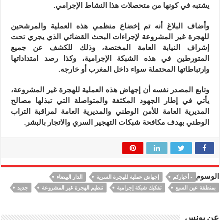
يشتبه في كونها من متحصلات هذا النشاط الإجرامي.
وأضاف البلاغ أنه تم إخضاع منظمي هذه العملية والمرشحين
للهجرة غير المشروعة لإجراءات البحث القضائي الذي يجري تحت
إشراف النيابة العامة المختصة، وذلك للكشف عن جميع
المتورطين في هذه الشبكة الإجرامية، وكذا رصد امتداداتها
وارتباطاتها المحتملة سواء داخل المغرب أو خارجه.
وتابع المصدر نفسه أن إجهاض هذه العملية للهجرة غير المشروعة،
يأتي في إطار الجهود المكثفة والمتواصلة التي تبذلها مصالح
المديرية العامة للأمن الوطني والمديرية العامة لمراقبة التراب
الوطني بهدف مكافحة شبكات التهجير السري والاتجار بالبشر.
الوسوم
- أخباركم
إجهاض عملية للهجرة السرية
الدار البيضاء
بمنطقة عين السبع
تفكيك شبكة إجرامية
تنظيم الهجرة غير المشروعة
جديد
عن يونس