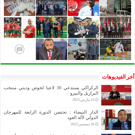
أخر الفيديوهات
الركراكي يستدعي 30 لاعبا لخوض وديتي منتخب
البرازيل والبيرو
14 مارس,2023
الدار البيضاء : تحتضن الدورة الرابعة للمهرجان
الدولي لآلة العود
26 ديسمبر,2022