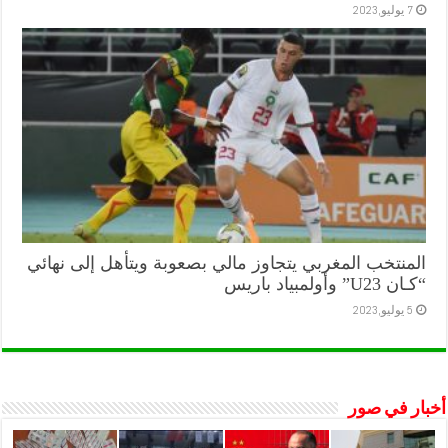
7 يوليو,2023
المنتخب المغربي يتجاوز مالي بصعوبة ويتأهل إلى نهائي
“كـان U23” وأولمبياد باريس
5 يوليو,2023
أخبار في صور