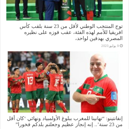
توج المنتخب الوطني لأقل من 23 سنة بلقب كأس
افريقيا للأمم لهذه الفئة، عقب فوزه على نظيره
المصري بهدفين لواحد،
9 يوليو,2023
إنفانتينو: “تهانينا للمغرب ببلوغ الأولمبياد ونهائي ‘كان أقل
من 23 سنة’.. إنه إنجاز عظيم وجعلتم بلدكم فخورا”