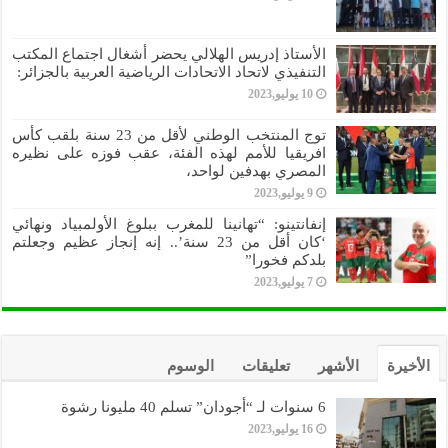
الأستاذ إدريس الهلالي يحضر أشغال اجتماع المكتب
التنفيذي لاتحاد الاتحادات الرياضية العربية بالجزائر:
10 يوليو,2023
توج المنتخب الوطني لأقل من 23 سنة بلقب كأس
افريقيا للأمم لهذه الفئة، عقب فوزه على نظيره
المصري بهدفين لواحد،
9 يوليو,2023
إنفانتينو: “تهانينا للمغرب ببلوغ الأولمبياد ونهائي
‘كان أقل من 23 سنة’.. إنه إنجاز عظيم وجعلتم
بلدكم فخورا”
7 يوليو,2023
الأخيرة
الأشهر
تعليقات
الوسوم
6 سنوات لـ “أجودان” تسلم 40 مليونا رشوة
16 يوليو,2023