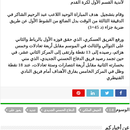
لأندية القسم الأول لكرة القدم
وقام بتشجيل هدف المباراة الوحيد اللاعب عبد الرحيم الشاكر في
الدقيقة الثالثة من الوقت بدل الضائع من الشوط الأول عن طريق
ضربة جزاء (د 45+3)
ورفع الفريق العسكري، الذي حقق فوزه الأول بالرباط والثاني
على التوالي والثالث في الموسم مقابل أربعة تعادلات وخمس
هزائم، رصيده إلى 13 نقطة وارتقى إلى المركز الثاني عشر، في
حين تجمد رصيد فريق الدفاع الحسني الجديدي، الذي مني
بخسارته الثانية مقابل أربعة انتصارات وستة تعادلات، عند 18 نقطة
وظل في المركز الخامس بفارق الأهداف أمام فريق النادي
القنيطري
الوسوم
1-0
الجيش الملكي
الدفاع الحسني الجديدي
جديد
يفوز على
عن أخباركم