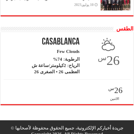
10 يوليو,2023
الطقس
Casablanca
Few Clouds
26
س
الرطوبة: 74%
الرياح: 2كيلومتر/ساعة ش
العظمى 26 • الصغرى 26
26
س
الاثنين
جريدة أخباركم الإلكترونية، جميع الحقوق محفوظة لأصحابها ©
Copyright 2026, All Rights Reserved