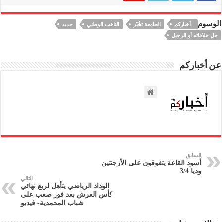
الوسوم
- أخباركم
الجامعة تخُيّر
الناخب الوطني
جديد
حل خلافاته أو الرحيل
عن أخباركم
السابق
أسود القاعة يتفوقون على الأرجنتين
وديا 3/4
التالي
الوداد الرياضي يتأهل لربع نهائي
كأس العرش بعد فوز صعب على
شباب المحمدية- فيديو