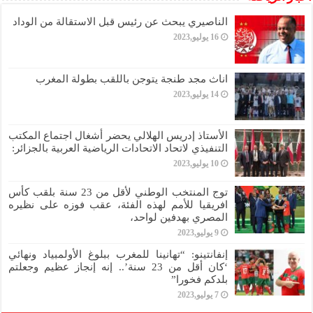
الناصيري يبحث عن رئيس قبل الاستقالة من الوداد
16 يوليو,2023
اناث مجد طنجة يتوجن باللقب بطولة المغرب
14 يوليو,2023
الأستاذ إدريس الهلالي يحضر أشغال اجتماع المكتب
التنفيذي لاتحاد الاتحادات الرياضية العربية بالجزائر:
10 يوليو,2023
توج المنتخب الوطني لأقل من 23 سنة بلقب كأس
افريقيا للأمم لهذه الفئة، عقب فوزه على نظيره
المصري بهدفين لواحد،
9 يوليو,2023
إنفانتينو: “تهانينا للمغرب ببلوغ الأولمبياد ونهائي
‘كان أقل من 23 سنة’.. إنه إنجاز عظيم وجعلتم
بلدكم فخورا”
7 يوليو,2023