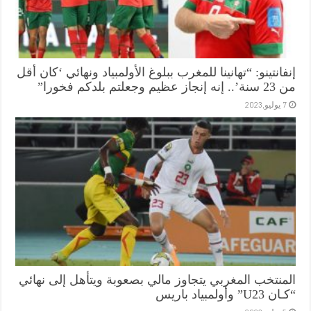
إنفانتينو: “تهانينا للمغرب ببلوغ الأولمبياد ونهائي ‘كان أقل
من 23 سنة’.. إنه إنجاز عظيم وجعلتم بلدكم فخورا”
7 يوليو,2023
المنتخب المغربي يتجاوز مالي بصعوبة ويتأهل إلى نهائي
“كـان U23” وأولمبياد باريس