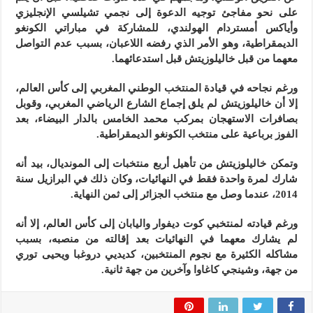
على نحو مفاجئ توجيه الدعوة إلى نجمي تشيلسي الإنجليزي
وأياكس أمستردام الهولندي، للمشاركة في مباراتي الكونغو
الديمقراطية، وهو الأمر الذي رفضه اللاعبان، بسبب عدم التواصل
معهما من قبل خاليلوزيتش قبل استدعائهما.
ورغم نجاحه في قيادة المنتخب الوطني المغربي إلى كأس العالم،
إلا أن خاليلوزيتش لم يلق إجماع الشارع الرياضي المغربي، وقوبل
بصافرات الاستهجان بمركب محمد الخامس بالدار البيضاء، بعد
الفوز برباعية على منتخب الكونغو الديمقراطية.
وتمكن خاليلوزيتش من تأهيل أربع منتخبات إلى المونديال، بيد أنه
شارك لمرة واحدة فقط في النهائيات، وكان ذلك في البرازيل سنة
2014، عندما وصل مع منتخب الجزائر إلى ثمن النهاية.
ورغم قيادته لمنتخبي كوت ديفوار واليابان إلى كأس العالم، إلا أنه
لم يشارك معهما في النهائيات بعد إقالته من منصبه، بسبب
مشاكله الكثيرة مع نجوم المنتخبين، كديديي دروغبا ويحيى توري
من جهة، وشينجي كاغاوا وآخرين من جهة ثانية.