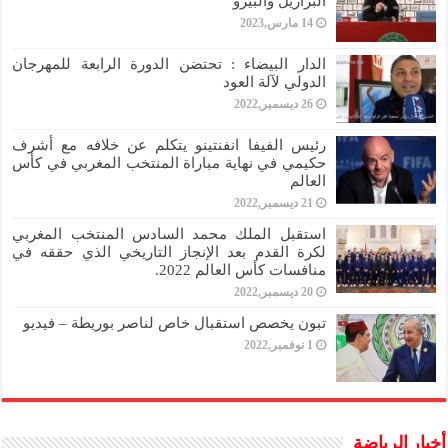
البرازيل والبيرو
14 مارس,2023
الدار البيضاء : تحتضن الدورة الرابعة للمهرجان
الدولي لآلة العود
26 ديسمبر,2022
رئيس الفيفا انفنتينو يتكلم عن خلافه مع أشرف
حكيمي في نهاية مباراة المنتخب المغربي في كأس
العالم
21 ديسمبر,2022
استقبل الملك محمد السادس المنتخب المغربي
لكرة القدم بعد الإنجاز التاريخي الذي حققه في
منافسات كأس العالم 2022.
20 ديسمبر,2022
تبون يخصص استقبال خاص لناصر بوريطة – فيديو
1 نوفمبر,2022
أخبار الرياضة