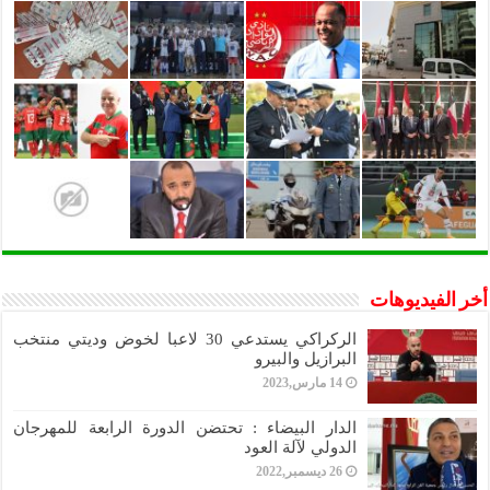
أخر الفيديوهات
الركراكي يستدعي 30 لاعبا لخوض وديتي منتخب
البرازيل والبيرو
14 مارس,2023
الدار البيضاء : تحتضن الدورة الرابعة للمهرجان
الدولي لآلة العود
26 ديسمبر,2022