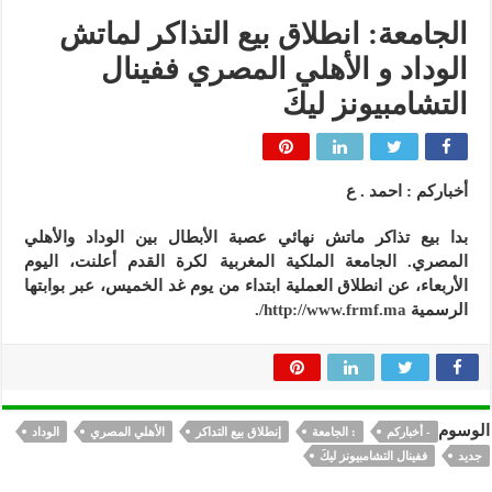
الجامعة: انطلاق بيع التذاكر لماتش
الوداد و الأهلي المصري ففينال
التشامبيونز ليكَ
أخباركم : احمد . ع
بدا بيع تذاكر ماتش نهائي عصبة الأبطال بين الوداد والأهلي
المصري. الجامعة الملكية المغربية لكرة القدم أعلنت، اليوم
الأربعاء، عن انطلاق العملية ابتداء من يوم غد الخميس، عبر بوابتها
الرسمية
http://www.frmf.ma/
.
الوسوم
- أخباركم
: الجامعة
إنطلاق بيع التداكر
الأهلي المصري
الوداد
جديد
ففينال التشامبيونز ليكَ