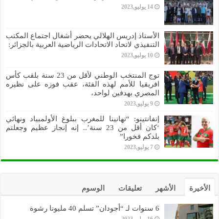
14 يوليو,2023
الأستاذ إدريس الهلالي يحضر أشغال اجتماع المكتب
التنفيذي لاتحاد الاتحادات الرياضية العربية بالجزائر:
10 يوليو,2023
توج المنتخب الوطني لأقل من 23 سنة بلقب كأس
افريقيا للأمم لهذه الفئة، عقب فوزه على نظيره
المصري بهدفين لواحد،
9 يوليو,2023
إنفانتينو: “تهانينا للمغرب ببلوغ الأولمبياد ونهائي
‘كان أقل من 23 سنة’.. إنه إنجاز عظيم وجعلتم
بلدكم فخورا”
7 يوليو,2023
الأخيرة
الأشهر
تعليقات
الوسوم
6 سنوات لـ “أجودان” تسلم 40 مليونا رشوة
16 يوليو,2023