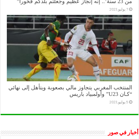
من 23 سنة’.. إنه إنجاز عظيم وجعلتم بلدكم فخورا”
7 يوليو,2023
المنتخب المغربي يتجاوز مالي بصعوبة ويتأهل إلى نهائي
“كـان U23” وأولمبياد باريس
5 يوليو,2023
أخبار في صور