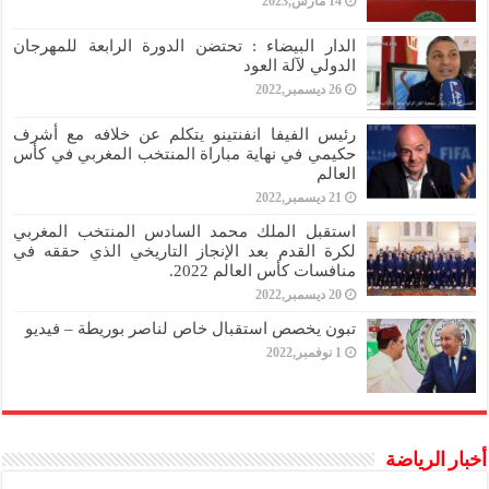
14 مارس,2023
الدار البيضاء : تحتضن الدورة الرابعة للمهرجان
الدولي لآلة العود
26 ديسمبر,2022
رئيس الفيفا انفنتينو يتكلم عن خلافه مع أشرف
حكيمي في نهاية مباراة المنتخب المغربي في كأس
العالم
21 ديسمبر,2022
استقبل الملك محمد السادس المنتخب المغربي
لكرة القدم بعد الإنجاز التاريخي الذي حققه في
منافسات كأس العالم 2022.
20 ديسمبر,2022
تبون يخصص استقبال خاص لناصر بوريطة – فيديو
1 نوفمبر,2022
أخبار الرياضة