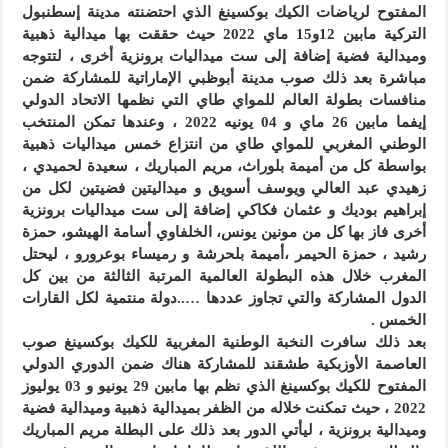
المفتوح لرياضات الكيك بوكسينغ الذي احتضنته مدينة إسطنبول
التركية مابين 12و15 ماي 2022 حيث حققت بها ميدالية ذهبية
وميدالية فضية إضافة إلى ست ميداليات برونزية أخرى ، لتتوجه
مباشرة بعد ذلك صوب مدينة أبوظبي الإماراتية للمشاركة ضمن
منافسات بطولة العالم للمواي طاي التي نظمها الاتحاد الدولي
إيفما مابين 26 ماي و 04 يونيه 2022 ، وعندها تمكن المنتخب
الوطني المغربي للمواي طاي من انتزاع خمس ميداليات ذهبية
بواسطة كل من أميمة بلوراث، مريم المباريك ، سعيدة لحميدي ،
زهيدي عبد العالي ويوسف أسويق و ميداليتين فضيتين لكل من
إبراهيم بوديك و عثمان فكاكي إضافة إلى ست ميداليات برونزية
أخرى فاز بها كل من مونين يونس، الخلفاوي أسامة الهيشو، حمزة
رشيد ، حمزة الحيمر ،أميمة بلحرشة و رميساء بوعرورو ، ليحتل
المغرب خلال هذه البطولة العالمية المرتبة الثالثة من بين كل
الدول المشاركة والتي تجاوز عددها …..دولة منتمية لكل القارات
الخمس .
بعد ذلك سافرت النخبة الوطنية المغربية للكيك بوكسينغ صوب
العاصمة الأوزبكية طشقند للمشاركة هناك ضمن الدوري الدولي
المفتوح للكيك بوكسينغ الذي نظم بها مابين 29 يونيو و 03 يوليوز
2022 ، حيث تمكنت خلاله من الظفر بميدالية ذهبية وميدالية فضية
وميدالية برونزية ، ليأتي الدور بعد ذلك على البطلة مريم المباريك