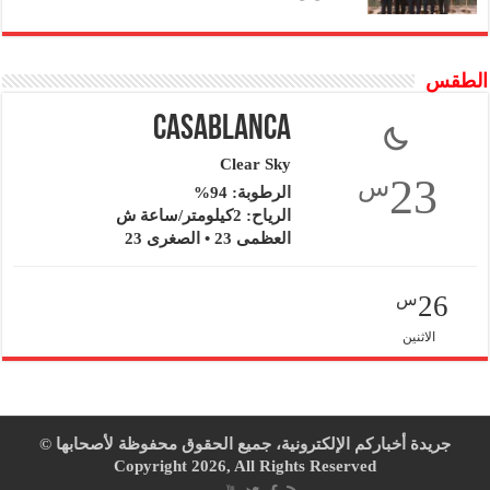
الطقس
Casablanca
Clear Sky
23
س
الرطوبة: 94%
الرياح: 2كيلومتر/ساعة ش
العظمى 23 • الصغرى 23
26
س
الاثنين
جريدة أخباركم الإلكترونية، جميع الحقوق محفوظة لأصحابها ©
Copyright 2026, All Rights Reserved