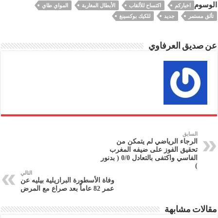
الوسوم
اخباركم
اكتساح للألقاب
الأبطال المغاربة
المواي طاي
تألق مستمر
جديد
للكيك بوكسينغ
عن صديق العرفاوي
السابق
الرجاء الرياضي لم يتمكن من
تحقيق الفوز على ضيفه المغرب
الفاسي واكتفى بالتعادل 0/0 ( بدنور
)
التالي
وفاة الأسطورة البرازيلية بيليه عن
عمر 82 عاماً بعد صراع مع المرض
مقالات مشابهة