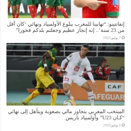
إنفانتينو: “تهانينا للمغرب ببلوغ الأولمبياد ونهائي ‘كان أقل
من 23 سنة’.. إنه إنجاز عظيم وجعلتم بلدكم فخورا”
7 يوليو,2023
المنتخب المغربي يتجاوز مالي بصعوبة ويتأهل إلى نهائي
“كـان U23” وأولمبياد باريس
5 يوليو,2023