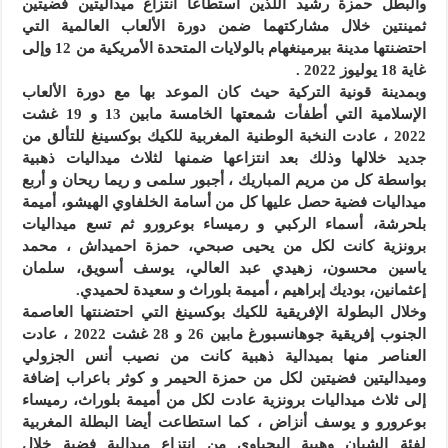
والبطل حمزة رشيد اللذين استطاعا انتزاع ميداليتين فضيتين
ثمينتين خلال مشاركتهما ضمن دورة الألعاب العالمية التي
احتضنتها مدينة بيرمينغهام بالولايات المتحدة الأمريكية من 12 وإلى
غاية 18 يوليوز 2022 .
وبمدينة قونية التركية حيث كان الموعد بها مع دورة الألعاب
الإسلامية التي أطفأت شمعتها الخامسة مابين 13 و 19 غشت
2022 ، عادت النخبة الوطنية المغربية للكيك بوكسينغ للتألق من
جديد خلالها وذلك بعد انتزاعها ضمنها لثلاث ميداليات ذهبية
بواسطة كل من مريم المباريك ، أجبور سلمى و ريما ريحان و أربع
ميداليات فضية حصل عليها كل من أسامة الخلفاوي الهيشو، أميمة
بلحرشة، أسماء الركبي و رميساء بوعرورو ثم تسع ميداليات
برونزية كانت لكل من يحيى صبحي، حمزة احميداش ، محمد
ياسين محسون، زهيدي عبد العالي، يوسف أسويق، سلمان
إعثمانين، بوديك إبراهيم ، أميمة بلوراث و سعيدة لحميدي.
وخلال البطولة الإفريقية للكيك بوكسينغ التي احتضنتها العاصمة
الجنوب إفريقية جوهانسبورغ مابين 26 و 28 غشت 2022 ، عادت
العناصر منها بميدالية ذهبية كانت من نصيب أنس الجزولي
وميداليتين فضيتين لكل من حمزة الحيمر و كوثر باعراب إضافة
إلى ثلاث ميداليات برونزية عادت لكل من أميمة بلوراث، رميساء
بوعرورو و يوسف أنزاض ، كما استطاعت أيضا البطلة المغربية
لفئة الشبان وهيبة اليحياوي من انتزاع ميدالية فضية خلال