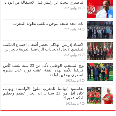
الناصيري يبحث عن رئيس قبل الاستقالة من الوداد
16 يوليو,2023
اناث مجد طنجة يتوجن باللقب بطولة المغرب
14 يوليو,2023
الأستاذ إدريس الهلالي يحضر أشغال اجتماع المكتب
التنفيذي لاتحاد الاتحادات الرياضية العربية بالجزائر:
10 يوليو,2023
توج المنتخب الوطني لأقل من 23 سنة بلقب كأس
افريقيا للأمم لهذه الفئة، عقب فوزه على نظيره
المصري بهدفين لواحد،
9 يوليو,2023
إنفانتينو: “تهانينا للمغرب ببلوغ الأولمبياد ونهائي
‘كان أقل من 23 سنة’.. إنه إنجاز عظيم وجعلتم
بلدكم فخورا”
7 يوليو,2023