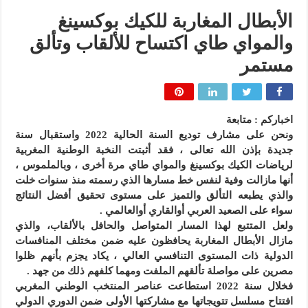
الأبطال المغاربة للكيك بوكسينغ
والمواي طاي اكتساح للألقاب وتألق
مستمر
اخباركم : متابعة
ونحن على مشارف توديع السنة الحالية 2022 واستقبال سنة
جديدة بإذن الله تعالى ، فقد أثبتت النخبة الوطنية المغربية
لرياضات الكيك بوكسينغ والمواي طاي مرة أخرى ، وبالملموس ،
أنها مازالت وفية لنفس خط مسارها الذي رسمته منذ سنوات خلت
والذي يطبعه التألق والتميز على مستوى تحقيق أفضل النتائج
سواء على الصعيد العربي أوالقاري أوالعالمي .
ولعل المتتبع لهذا المسار المتواصل والحافل بالألقاب، والذي
مازال الأبطال المغاربة يحافظون عليه ضمن مختلف المنافسات
الدولية ذات المستوى التنافسي العالي ، يكاد يجزم بأنهم ظلوا
مصرين على مواصلة تألقهم الملفت ومهما كلفهم ذلك من جهد .
فخلال سنة 2022 استطاعت عناصر المنتخب الوطني المغربي
افتتاح مسلسل تتويجاتها مع مشاركتها الأولى ضمن الدوري الدولي