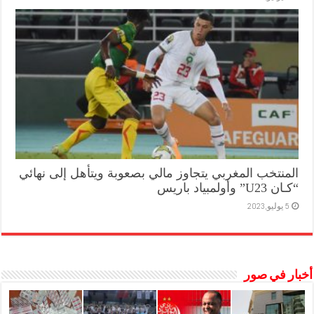
المنتخب المغربي يتجاوز مالي بصعوبة ويتأهل إلى نهائي
“كـان U23” وأولمبياد باريس
5 يوليو,2023
أخبار في صور