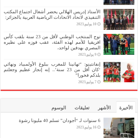
الأستاذ إدريس الهلالي يحضر أشغال اجتماع المكتب
التنفيذي لاتحاد الاتحادات الرياضية العربية بالجزائر:
10 يوليو,2023
توج المنتخب الوطني لأقل من 23 سنة بلقب كأس
افريقيا للأمم لهذه الفئة، عقب فوزه على نظيره
المصري بهدفين لواحد،
9 يوليو,2023
إنفانتينو: “تهانينا للمغرب ببلوغ الأولمبياد ونهائي
‘كان أقل من 23 سنة’.. إنه إنجاز عظيم وجعلتم
بلدكم فخورا”
7 يوليو,2023
الأخيرة
الأشهر
تعليقات
الوسوم
6 سنوات لـ “أجودان” تسلم 40 مليونا رشوة
16 يوليو,2023