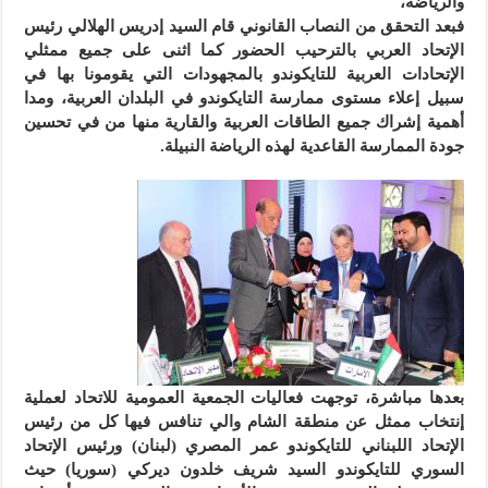
والرياضة،
فبعد التحقق من النصاب القانوني قام السيد إدريس الهلالي رئيس
الإتحاد العربي بالترحيب الحضور كما اثنى على جميع ممثلي
الإتحادات العربية للتايكوندو بالمجهودات التي يقومونا بها في
سبيل إعلاء مستوى ممارسة التايكوندو في البلدان العربية، ومدا
أهمية إشراك جميع الطاقات العربية والقارية منها من في تحسين
جودة الممارسة القاعدية لهذه الرياضة النبيلة.
بعدها مباشرة، توجهت فعاليات الجمعية العمومية للاتحاد لعملية
إنتخاب ممثل عن منطقة الشام والي تنافس فيها كل من رئيس
الإتحاد اللبناني للتايكوندو عمر المصري (لبنان) ورئيس الإتحاد
السوري للتايكوندو السيد شريف خلدون ديركي (سوريا) حيث