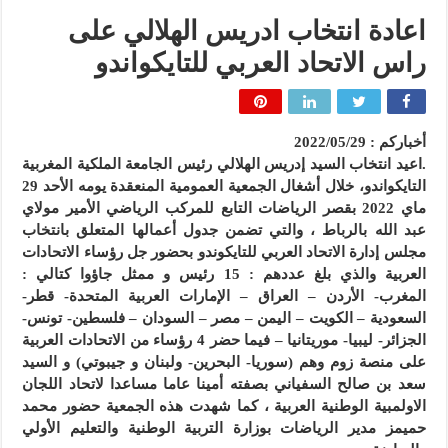
اعادة انتخاب ادريس الهلالي على
راس الاتحاد العربي للتايكواندو
أخباركم : 2022/05/29
.اعيد انتخاب السيد إدريس الهلالي رئيس الجامعة الملكية المغربية
التايكواندو، خلال أشغال الجمعية العمومية المنعقدة يومه الأحد 29
ماي 2022 بقصر الرياضات التابع للمركب الرياضي الأمير مولاي
عبد الله بالرباط ، والتي تضمن جدول أعمالها المتعلق بانتخاب
مجلس إدارة الاتحاد العربي للتايكوندو بحضور جل رؤساء الاتحادات
العربية والذي بلغ عددهم : 15 رئيس و ممثل جاؤوا كتالي :
المغرب- الأردن – العراق – الإمارات العربية المتحدة- قطر-
السعودية – الكويت – اليمن – مصر – السودان – فلسطين- تونس-
الجزائر- ليبيا- موريتانيا – فيما حضر 4 رؤساء من الاتحادات العربية
على منصة زوم وهم (سوريا- البحرين- ولبنان و جيبوتي) و السيد
سعد بن صالح السفياني بصفته أمينا عاما مساعدا لاتحاد اللجان
الاولمبية الوطنية العربية ، كما شهدت هذه الجمعية حضور محمد
حميمز مدير الرياضات بوزارة التربية الوطنية والتعليم الأولي