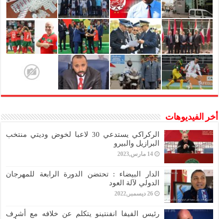
أخر الفيديوهات
الركراكي يستدعي 30 لاعبا لخوض وديتي منتخب
البرازيل والبيرو
14 مارس,2023
الدار البيضاء : تحتضن الدورة الرابعة للمهرجان
الدولي لآلة العود
26 ديسمبر,2022
رئيس الفيفا انفنتينو يتكلم عن خلافه مع أشرف