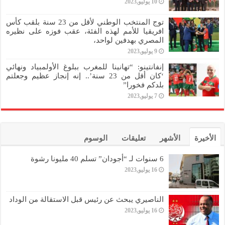
10 يوليو,2023
توج المنتخب الوطني لأقل من 23 سنة بلقب كأس
افريقيا للأمم لهذه الفئة، عقب فوزه على نظيره
المصري بهدفين لواحد،
9 يوليو,2023
إنفانتينو: “تهانينا للمغرب ببلوغ الأولمبياد ونهائي
‘كان أقل من 23 سنة’.. إنه إنجاز عظيم وجعلتم
بلدكم فخورا”
7 يوليو,2023
الأخيرة
الأشهر
تعليقات
الوسوم
6 سنوات لـ “أجودان” تسلم 40 مليونا رشوة
16 يوليو,2023
الناصيري يبحث عن رئيس قبل الاستقالة من الوداد
16 يوليو,2023