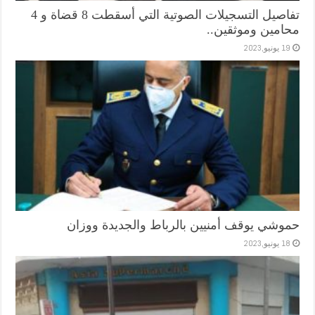
تفاصيل التسجيلات الصوتية التي أسقطت 8 قضاة و 4
محامين وموثقين..
19 يونيو,2023
حموشي يوقف أمنيين بالرباط والجديدة ووزان
18 يونيو,2023