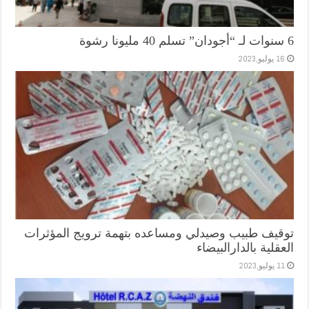
6 سنوات لـ “أجودان” تسلم 40 مليونا رشوة
16 يوليو,2023
توقيف طبيب وصيدلي ومساعده بتهمة ترويج المؤثرات
العقلية بالدارالبيضاء
11 يوليو,2023