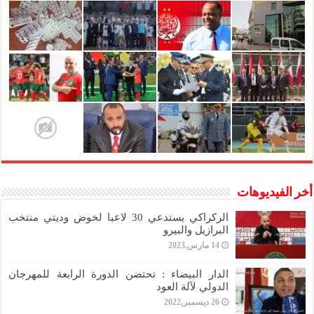
أخر الفيديوهات
الركراكي يستدعي 30 لاعبا لخوض وديتي منتخب
البرازيل والبيرو
14 مارس,2023
الدار البيضاء : تحتضن الدورة الرابعة للمهرجان
الدولي لآلة العود
26 ديسمبر,2022