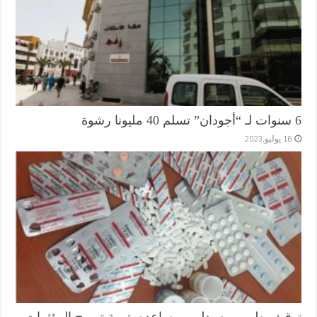
6 سنوات لـ “أجودان” تسلم 40 مليونا رشوة
16 يوليو,2023