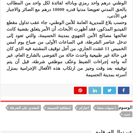
الوطني درهم واحد رمزي وبادائه لفائدة لكل واحد من المطالب
بالحق المدني تعويضا مدنيا قدره 10000 درهم مع الصائر والاجبار
في الأدنى،
وحسب بلاغ للمديرية العامة للأمن الوطني، جاء عقب تداول مقطع
الفيديو المذكور، فقد أظهرت الأبحاث، أن الأمر يتعلق بقضية كانت
تعالجها مصالح الأمن الجهوي بمدينة الحسيمة، والتي تعود إلى
تدخل عناصر الشرطة، في الساعات الأولى من صباح يوم أمس
الخميس 11 غشت الجاري، من أجل توقيف المشتبه فيه الذي كان
في حالة غير طبيعية وأحدث حالة من الفوضى بالشارع العام، غير
أنه واجه إجراءات الضبط وعنّف موظفي شرطة، قبل أن يتم
توقيفه بعد وقت وجيز من ارتكاب هذه الأفعال الإجرامية بمنزل
أسرته بمدينة الحسيمة
الوسوم
5 سنوات سجنا
اخباركم
استئنافية الحسيمة
المعتدي على الشرطة
جديد
عن نوال العرفاوي