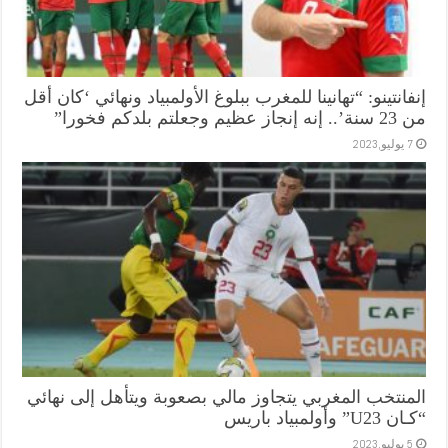
إنفانتينو: “تهانينا للمغرب ببلوغ الأولمبياد ونهائي ‘كان أقل
من 23 سنة’.. إنه إنجاز عظيم وجعلتم بلدكم فخورا”
7 يوليو,2023
المنتخب المغربي يتجاوز مالي بصعوبة ويتأهل إلى نهائي
“كـان U23” وأولمبياد باريس
5 يوليو,2023