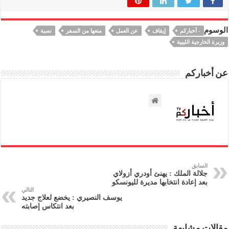
الوسوم
- أخباركم
إيقاف
عن العمل
منعها من السفر
نصية
وزيرة الخارجية الليبية
عن أخباركم
السابق
جلالة الملك : يهنئ أودري أزولاي
بعد إعادة انتخابها مديرة لليونسكو
التالي
يوسف النصيري : يخضع لعلاج جديد
بعد انتكاس إصابته
مقالات مشابهة