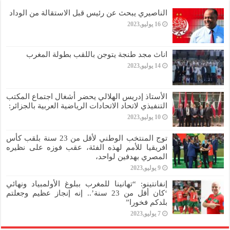
الناصيري يبحث عن رئيس قبل الاستقالة من الوداد
16 يوليو,2023
اناث مجد طنجة يتوجن باللقب بطولة المغرب
14 يوليو,2023
الأستاذ إدريس الهلالي يحضر أشغال اجتماع المكتب
التنفيذي لاتحاد الاتحادات الرياضية العربية بالجزائر:
10 يوليو,2023
توج المنتخب الوطني لأقل من 23 سنة بلقب كأس
افريقيا للأمم لهذه الفئة، عقب فوزه على نظيره
المصري بهدفين لواحد،
9 يوليو,2023
إنفانتينو: “تهانينا للمغرب ببلوغ الأولمبياد ونهائي
‘كان أقل من 23 سنة’.. إنه إنجاز عظيم وجعلتم
بلدكم فخورا”
7 يوليو,2023