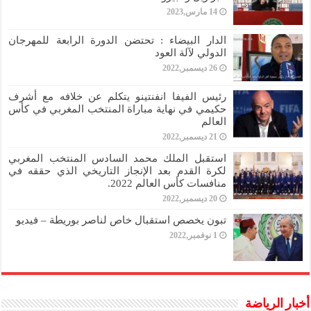
14 مارس,2023
الدار البيضاء : تحتضن الدورة الرابعة للمهرجان
الدولي لآلة العود
26 ديسمبر,2022
رئيس الفيفا انفنتينو يتكلم عن خلافه مع أشرف
حكيمي في نهاية مباراة المنتخب المغربي في كأس
العالم
21 ديسمبر,2022
استقبل الملك محمد السادس المنتخب المغربي
لكرة القدم بعد الإنجاز التاريخي الذي حققه في
منافسات كأس العالم 2022.
20 ديسمبر,2022
تبون يخصص استقبال خاص لناصر بوريطة – فيديو
1 نوفمبر,2022
أخبار الرياضة