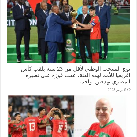
توج المنتخب الوطني لأقل من 23 سنة بلقب كأس
افريقيا للأمم لهذه الفئة، عقب فوزه على نظيره
المصري بهدفين لواحد،
9 يوليو,2023