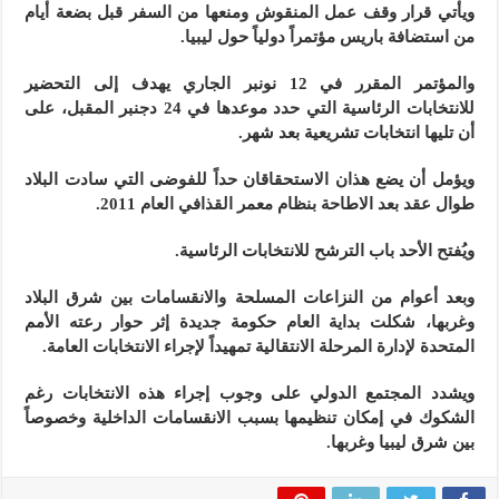
ويأتي قرار وقف عمل المنقوش ومنعها من السفر قبل بضعة أيام
من استضافة باريس مؤتمراً دولياً حول ليبيا.
والمؤتمر المقرر في 12 نونبر الجاري يهدف إلى التحضير
للانتخابات الرئاسية التي حدد موعدها في 24 دجنبر المقبل، على
أن تليها انتخابات تشريعية بعد شهر.
ويؤمل أن يضع هذان الاستحقاقان حداً للفوضى التي سادت البلاد
طوال عقد بعد الاطاحة بنظام معمر القذافي العام 2011.
ويُفتح الأحد باب الترشح للانتخابات الرئاسية.
وبعد أعوام من النزاعات المسلحة والانقسامات بين شرق البلاد
وغربها، شكلت بداية العام حكومة جديدة إثر حوار رعته الأمم
المتحدة لإدارة المرحلة الانتقالية تمهيداً لإجراء الانتخابات العامة.
ويشدد المجتمع الدولي على وجوب إجراء هذه الانتخابات رغم
الشكوك في إمكان تنظيمها بسبب الانقسامات الداخلية وخصوصاً
بين شرق ليبيا وغربها.