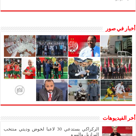
أخبار في صور
أخر الفيديوهات
الركراكي يستدعي 30 لاعبا لخوض وديتي منتخب
البرازيل والبيرو