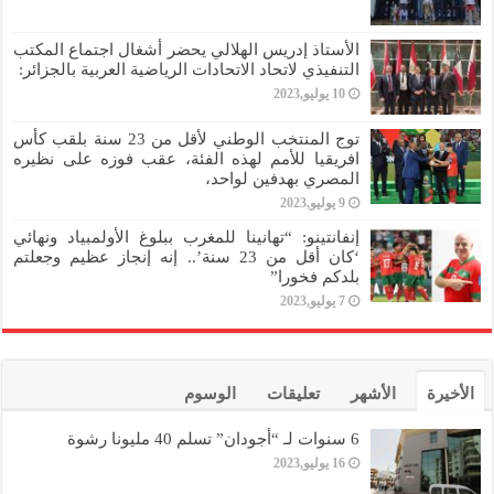
الأستاذ إدريس الهلالي يحضر أشغال اجتماع المكتب
التنفيذي لاتحاد الاتحادات الرياضية العربية بالجزائر:
10 يوليو,2023
توج المنتخب الوطني لأقل من 23 سنة بلقب كأس
افريقيا للأمم لهذه الفئة، عقب فوزه على نظيره
المصري بهدفين لواحد،
9 يوليو,2023
إنفانتينو: “تهانينا للمغرب ببلوغ الأولمبياد ونهائي
‘كان أقل من 23 سنة’.. إنه إنجاز عظيم وجعلتم
بلدكم فخورا”
7 يوليو,2023
الأخيرة
الأشهر
تعليقات
الوسوم
6 سنوات لـ “أجودان” تسلم 40 مليونا رشوة
16 يوليو,2023