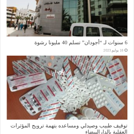
6 سنوات لـ “أجودان” تسلم 40 مليونا رشوة
16 يوليو,2023
توقيف طبيب وصيدلي ومساعده بتهمة ترويج المؤثرات
العقلية بالدارالبيضاء