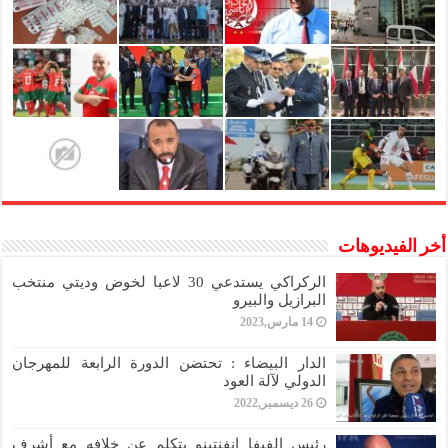
أخر الفيديوهات
الركراكي يستدعي 30 لاعبا لخوض وديتي منتخب
البرازيل والبيرو
14 مارس,2023
الدار البيضاء : تحتضن الدورة الرابعة للمهرجان
الدولي لآلة العود
26 ديسمبر,2022
رئيس الفيفا انفنتينو يتكلم عن خلافه مع أشرف