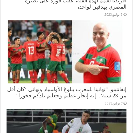
افريقيا للأمم لهذه الفئة، عقب فوزه على نظيره
المصري بهدفين لواحد،
9 يوليو,2023
إنفانتينو: “تهانينا للمغرب ببلوغ الأولمبياد ونهائي ‘كان أقل
من 23 سنة’.. إنه إنجاز عظيم وجعلتم بلدكم فخورا”
7 يوليو,2023