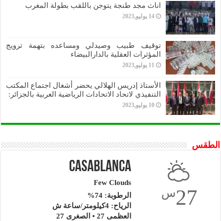
اناث مجد طنجة يتوجن باللقب بطولة المغرب
14 يوليو,2023
توقيف طبيب وصيدلي ومساعده بتهمة ترويج
المؤثرات العقلية بالدارالبيضاء
11 يوليو,2023
الأستاذ إدريس الهلالي يحضر أشغال اجتماع المكتب
التنفيذي لاتحاد الاتحادات الرياضية العربية بالجزائر:
10 يوليو,2023
الطقس
Casablanca
Few Clouds
27
س
الرطوبة: 74%
الرياح: 4كيلومتر/ساعة ش
العظمى 27 • الصغرى 27