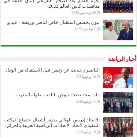
لكرة القدم بعد الإنجاز التاريخي الذي حققه في
منافسات كأس العالم 2022.
20 ديسمبر,2022
تبون يخصص استقبال خاص لناصر بوريطة – فيديو
1 نوفمبر,2022
أخبار الرياضة
الناصيري يبحث عن رئيس قبل الاستقالة من الوداد
16 يوليو,2023
اناث مجد طنجة يتوجن باللقب بطولة المغرب
14 يوليو,2023
الأستاذ إدريس الهلالي يحضر أشغال اجتماع المكتب
التنفيذي لاتحاد الاتحادات الرياضية العربية بالجزائر:
10 يوليو,2023