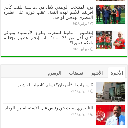
توج المنتخب الوطني لأقل من 23 سنة بلقب كأس
افريقيا للأمم لهذه الفئة، عقب فوزه على نظيره
المصري بهدفين لواحد،
9 يوليو,2023
إنفانتينو: “تهانينا للمغرب ببلوغ الأولمبياد ونهائي
‘كان أقل من 23 سنة’.. إنه إنجاز عظيم وجعلتم
بلدكم فخورا”
7 يوليو,2023
الأخيرة
الأشهر
تعليقات
الوسوم
6 سنوات لـ “أجودان” تسلم 40 مليونا رشوة
16 يوليو,2023
الناصيري يبحث عن رئيس قبل الاستقالة من الوداد
16 يوليو,2023