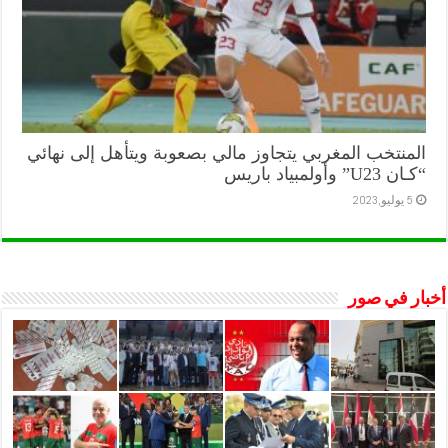
المنتخب المغربي يتجاوز مالي بصعوبة ويتأهل إلى نهائي
“كـان U23” وأولمبياد باريس
5 يوليو,2023
أخبار في صور