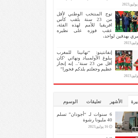
توج المنتخب الوطني لأقل
من 23 سنة بلقب كأس
افريقيا للأمم لهذه الفئة،
عقب فوزه على نظيره
ري بهدفين لواحد،
إنفانتينو: “تهانينا للمغرب
ببلوغ الأولمبياد ونهائي ‘كان
أقل من 23 سنة’.. إنه إنجاز
عظيم وجعلتم بلدكم فخورا”
يرة
الأشهر
تعليقات
الوسوم
6 سنوات لـ “أجودان” تسلم
40 مليونا رشوة
16 يوليو,2023