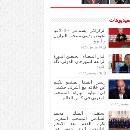
لفيديوهات
الركراكي يستدعي 30 لاعبا
لخوض وديتي منتخب البرازيل
والبيرو
14 مارس,2023
الدار البيضاء : تحتضن الدورة
الرابعة للمهرجان الدولي لآلة
العود
26 ديسمبر,2022
رئيس الفيفا انفنتينو يتكلم
عن خلافه مع أشرف حكيمي
في نهاية مباراة المنتخب
المغربي في كأس العالم
استقبل الملك محمد
السادس المنتخب المغربي
لكرة القدم بعد الإنجاز
التاريخي الذي حققه في