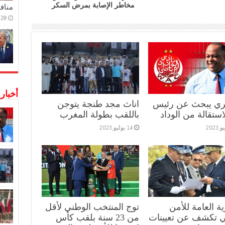
مخاطر الإصابة بمرض السكر
منافس
20 ديسمبر,2022
أخبار
يري يبحث عن رئيس
اناث مجد طنجة يتوجن
استقالة من الوداد
باللقب بطولة المغرب
14 يوليو,2023
ية العامة للأمن
توج المنتخب الوطني لأقل
ي تكشف عن تعيينات
من 23 سنة بلقب كأس