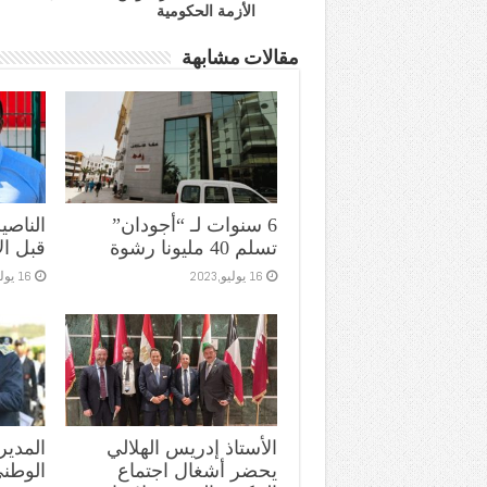
الأزمة الحكومية
مقالات مشابهة
6 سنوات لـ “أجودان”
الناص
تسلم 40 مليونا رشوة
قبل ال
16 يوليو,2023
16 يوليو,2023
الأستاذ إدريس الهلالي
المدير
يحضر أشغال اجتماع
الوطن