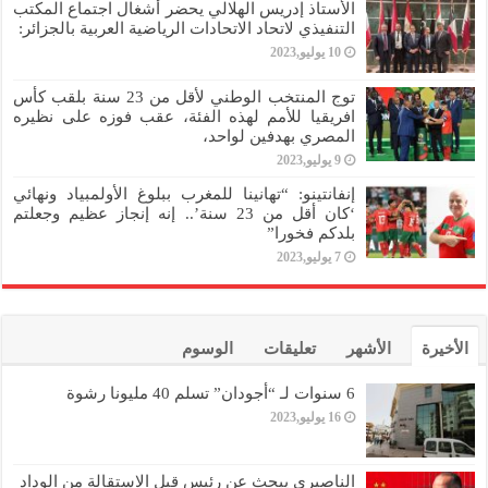
الأستاذ إدريس الهلالي يحضر أشغال اجتماع المكتب
التنفيذي لاتحاد الاتحادات الرياضية العربية بالجزائر:
10 يوليو,2023
توج المنتخب الوطني لأقل من 23 سنة بلقب كأس
افريقيا للأمم لهذه الفئة، عقب فوزه على نظيره
المصري بهدفين لواحد،
9 يوليو,2023
إنفانتينو: “تهانينا للمغرب ببلوغ الأولمبياد ونهائي
‘كان أقل من 23 سنة’.. إنه إنجاز عظيم وجعلتم
بلدكم فخورا”
7 يوليو,2023
الأخيرة
الأشهر
تعليقات
الوسوم
6 سنوات لـ “أجودان” تسلم 40 مليونا رشوة
16 يوليو,2023
الناصيري يبحث عن رئيس قبل الاستقالة من الوداد