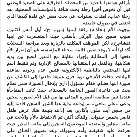
بأرقام هواتفها بالعديد من المحطات الطرقية على الصعيد الوطني
قبل أن تخوض أخيرا رحلة بحث شاقة بالمؤسسات السجنية، بعد
رحلة عذاب، امتدت لسنوات، في بحث مضن عن فلذة كبدها الذي
اختفى في ظروف غامضة،
توجهت الأم (نجاة.م) رفقة ابنتها (مريم. ح)، أول أمس الاثنين،
صوب سجن مول البركي بأسفي حيث استفسرت عن ابنها
(هشام.ح)، لكن الموظف المكلف بالزيارة وبعد مراجعة السجلات
أكد لها أنه لا يوجد ضمن قائمة سجناء المؤسسة، غير أن إصرار الأم
دفعها إلى المطالبة بإجراء مقابلة مع المدير لتضع بين يديه
شكايتها، وبالفعل تم استقبالها بالمصالح الإدارية وتم تنقيط اسم
ابنها المختفي بالناظمة الإلكترونية فتبين عدم وجوده بقاعدة
البيانات. دخلت الأم في نوبة حزن عميقة دفعتها إلى الكشف عن
صورة ابنها هشام، فقام مسؤول إداري بإدخال الصورة ضمن نظام
بحث في قاعدة الصور الخاصة بالسجناء، حيث كانت المفاجأة
عندما تبين مطابقة الصورة المدلى بها من قبل الأم لصورة سجين
يدعى «علي بناجي» تم إيداعه بداية هذا الشهر السجن قادما إليه
من سجن أيت ملول بأكادير، بعد إدانته بتهمة هتك عرض طفل
قاصر بخمس سنوات. وللتأكد أكثر، تم الاحتفاظ بالأم والأخت في
مكتب مجاور واستقدم الموظفون السجين إلى مكتب المدير حيث
تعرفت عليه شقيقته وأمه بسهولة، وبعد تضييق الخناق على