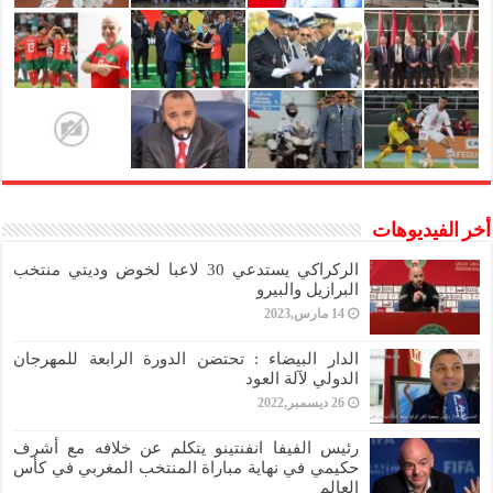
أخر الفيديوهات
الركراكي يستدعي 30 لاعبا لخوض وديتي منتخب
البرازيل والبيرو
14 مارس,2023
الدار البيضاء : تحتضن الدورة الرابعة للمهرجان
الدولي لآلة العود
26 ديسمبر,2022
رئيس الفيفا انفنتينو يتكلم عن خلافه مع أشرف
حكيمي في نهاية مباراة المنتخب المغربي في كأس
العالم