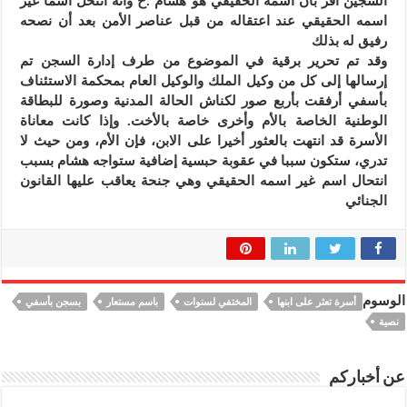
السجين أقر بأن اسمه الحقيقي هو هشام .ح وأنه انتحل اسما غير
اسمه الحقيقي عند اعتقاله من قبل عناصر الأمن بعد أن نصحه
رفيق له بذلك
وقد تم تحرير برقية في الموضوع من طرف إدارة السجن تم
إرسالها إلى كل من وكيل الملك والوكيل العام بمحكمة الاستئناف
بأسفي أرفقت بأربع صور لكناش الحالة المدنية وصورة للبطاقة
الوطنية الخاصة بالأم وأخرى خاصة بالأخت. وإذا كانت معاناة
الأسرة قد انتهت بالعثور أخيرا على الابن، فإن الأم، ومن حيث لا
تدري، ستكون سببا في عقوبة حبسية إضافية ستواجه هشام بسبب
انتحال اسم غير اسمه الحقيقي وهي جنحة يعاقب عليها القانون
الجنائي
الوسوم
أسرة تعثر على ابنها
المختفي لسنوات
باسم مستعار
بسجن بأسفي
نصية
عن أخباركم